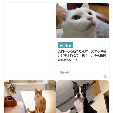
保田明恵
愛猫が心筋症で危篤に 愛する母親
とビデオ通話で「再会」、その瞬間
奇跡が起こった
健康