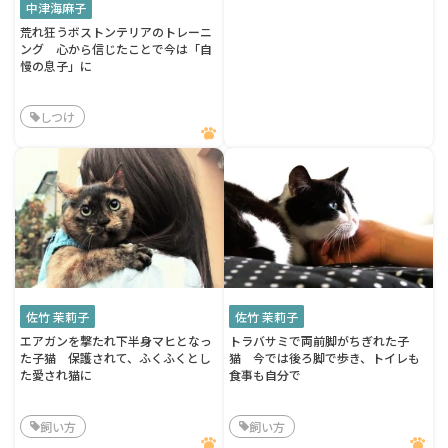
中津海麻子
荒れ狂うボストンテリアのトレーニ
ング 心から信じたことで今は「自
慢の息子」に
しつけ
佐竹 茉莉子
佐竹 茉莉子
エアガンを撃たれ下半身マヒとなっ
トラバサミで両前脚がちぎれた子
た子猫 保護されて、ふくふくとし
猫 今では後ろ脚で歩き、トイレも
た愛され猫に
食事も自分で
飼い方
飼い方