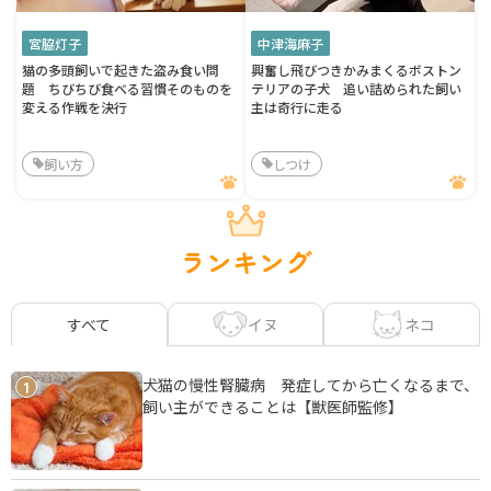
宮脇灯子
中津海麻子
猫の多頭飼いで起きた盗み食い問
興奮し飛びつきかみまくるボストン
題 ちびちび食べる習慣そのものを
テリアの子犬 追い詰められた飼い
変える作戦を決行
主は奇行に走る
飼い方
しつけ
ランキング
イヌ
ネコ
すべて
犬猫の慢性腎臓病 発症してから亡くなるまで、
1
飼い主ができることは【獣医師監修】