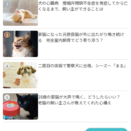
犬の心臓病 僧帽弁閉鎖不全症を発症してから亡
2
くなるまで、飼い主ができることは
家猫になった元野良猫が外に出たがり鳴き続け
3
る 完全室内飼育でどう寄り添う？
二度目の挑戦で警察犬に合格、シーズー「まる」
4
18歳の愛猫が大声で鳴く、どうしたらいい？
5
老猫の飼い主さんが教えてくれた心構え