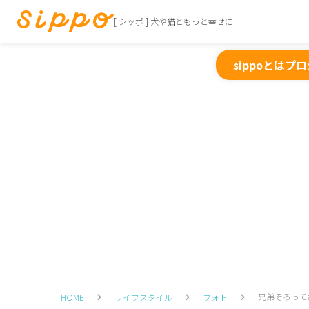
[ シッポ ] 犬や猫ともっと幸せに
sippoとは
プロ
兄弟そろって
HOME
ライフスタイル
フォト