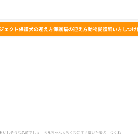
ジェクト
保護犬の迎え方
保護猫の迎え方
動物愛護
飼い方
しつけ
おいしそうな名前でしょ お兄ちゃん犬ちくわにすぐ懐いた柴犬「つくね」