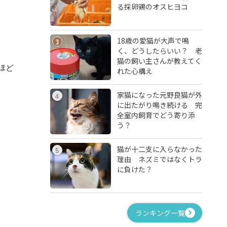
る採卵鶏のオスヒヨコ
18歳の愛猫が大声で鳴
3
く、どうしたらいい？ 老
猫の飼い主さんが教えてく
ほど
れた心構え
家猫になった元野良猫が外
4
に出たがり鳴き続ける 完
全室内飼育でどう寄り添
う？
猫が十二支に入らなかった
5
理由 ネズミではなくトラ
に負けた？
ランキング一覧