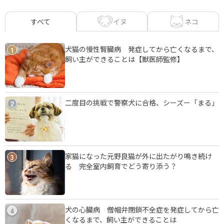
イヌ
ネコ
すべて
犬猫の慢性腎臓病 発症してから亡くなるまで、
1
飼い主ができることは【獣医師監修】
二度目の挑戦で警察犬に合格、シーズー「まる」
2
家猫になった元野良猫が外に出たがり鳴き続け
3
る 完全室内飼育でどう寄り添う？
犬の心臓病 僧帽弁閉鎖不全症を発症してから亡
4
くなるまで、飼い主ができることは