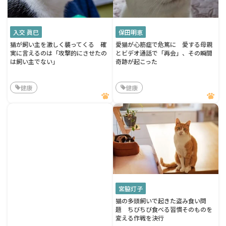
入交 眞巳
保田明恵
猫が飼い主を激しく襲ってくる 確
愛猫が心筋症で危篤に 愛する母親
実に言えるのは「攻撃的にさせたの
とビデオ通話で「再会」、その瞬間
は飼い主でない」
奇跡が起こった
健康
健康
宮脇灯子
猫の多頭飼いで起きた盗み食い問
題 ちびちび食べる習慣そのものを
変える作戦を決行