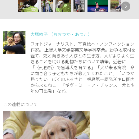
大塚敦子 （おおつか・あつこ）
フォトジャーナリスト、写真絵本・ノンフィクション
作家。 上智大学文学部英文学学科卒業。紛争地取材を
経て、死と向きあう人びとの生き方、人がよりよく生
きることを助ける動物たちについて執筆。近著に
「〈刑務所〉で盲導犬を育てる」「犬が来る病院 命
に向き合う子どもたちが教えてくれたこと」「いつか
帰りたい ぼくのふるさと 福島第一原発20キロ圏内
から来たねこ」「ギヴ・ミー・ア・チャンス 犬と少
年の再出発」など。
この連載について