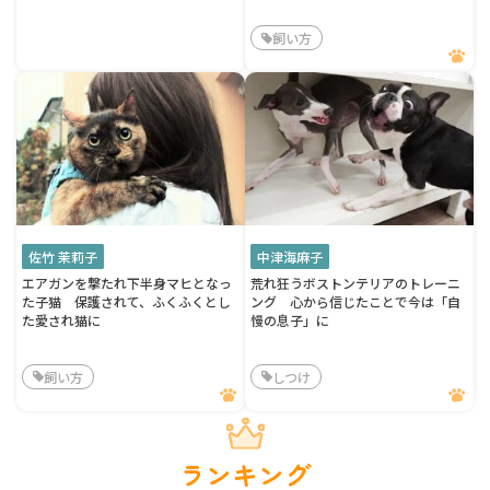
飼い方
佐竹 茉莉子
中津海麻子
エアガンを撃たれ下半身マヒとなっ
荒れ狂うボストンテリアのトレーニ
た子猫 保護されて、ふくふくとし
ング 心から信じたことで今は「自
た愛され猫に
慢の息子」に
飼い方
しつけ
ランキング