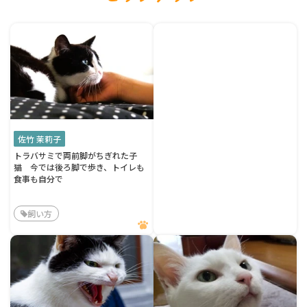
佐竹 茉莉子
トラバサミで両前脚がちぎれた子
猫 今では後ろ脚で歩き、トイレも
食事も自分で
飼い方