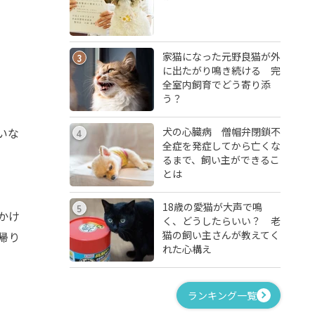
家猫になった元野良猫が外
3
に出たがり鳴き続ける 完
全室内飼育でどう寄り添
う？
犬の心臓病 僧帽弁閉鎖不
いな
4
全症を発症してから亡くな
るまで、飼い主ができるこ
とは
18歳の愛猫が大声で鳴
5
かけ
く、どうしたらいい？ 老
猫の飼い主さんが教えてく
帰り
れた心構え
ランキング一覧