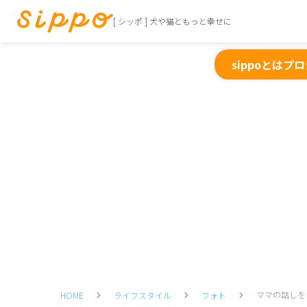
[ シッポ ] 犬や猫ともっと幸せに
sippoとは
プロ
ママの話しを
HOME
ライフスタイル
フォト