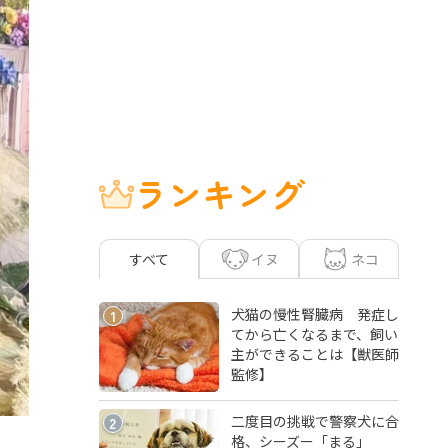
ランキング
イヌ
ネコ
すべて
犬猫の慢性腎臓病 発症し
1
てから亡くなるまで、飼い
主ができることは【獣医師
監修】
二度目の挑戦で警察犬に合
2
格、シーズー「まる」