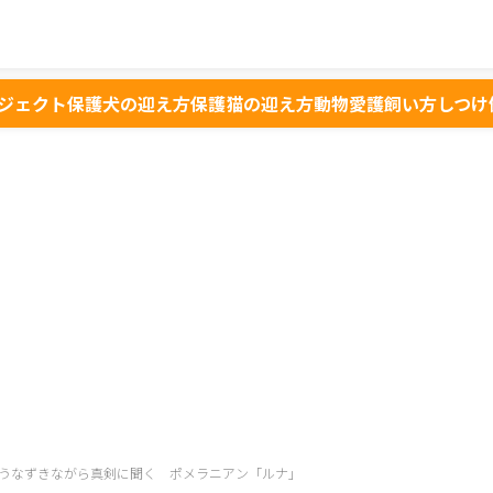
ジェクト
保護犬の迎え方
保護猫の迎え方
動物愛護
飼い方
しつけ
うなずきながら真剣に聞く ポメラニアン「ルナ」