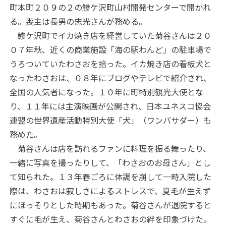
町本町２０９の２の鰺ケ沢町山村開発センターで開かれ
る。喪主は長男の忠光さんが務める。
鰺ケ沢町でイカ焼き店を経営していた菊谷さんは２０
０７年秋、近くの商業施設「海の駅わんど」の駐車場で
うろついていたわさおを拾った。イカ焼き店の看板犬と
なったわさおは、０８年にブログやテレビで紹介され、
全国の人気者になった。１０年に町特別観光大使とな
り、１１年には主演映画が公開され、日本ユネスコ協会
連盟の世界遺産活動特別大使「犬」（ワンバサダー）も
務めた。
菊谷さんは店を訪れるファンに料理を振る舞ったり、
一緒に写真を撮ったりして、「わさおのお母さん」とし
て知られた。１３年春ごろに体調を崩して一時入院した
際は、わさおは寂しさによるストレスで、夏毛が生えず
にほっそりとした時期もあった。菊谷さんが退院すると
すぐに毛が生え、菊谷さんとわさおの絆を印象づけた。