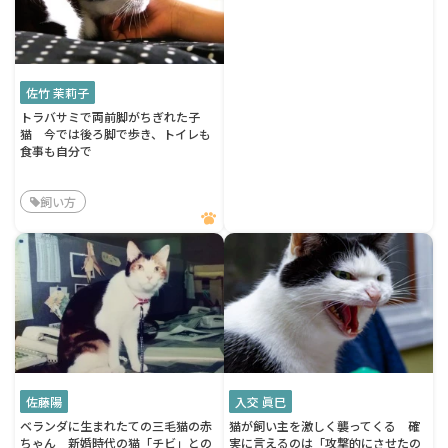
佐竹 茉莉子
トラバサミで両前脚がちぎれた子
猫 今では後ろ脚で歩き、トイレも
食事も自分で
飼い方
佐藤陽
入交 眞巳
ベランダに生まれたての三毛猫の赤
猫が飼い主を激しく襲ってくる 確
ちゃん 新婚時代の猫「チビ」との
実に言えるのは「攻撃的にさせたの