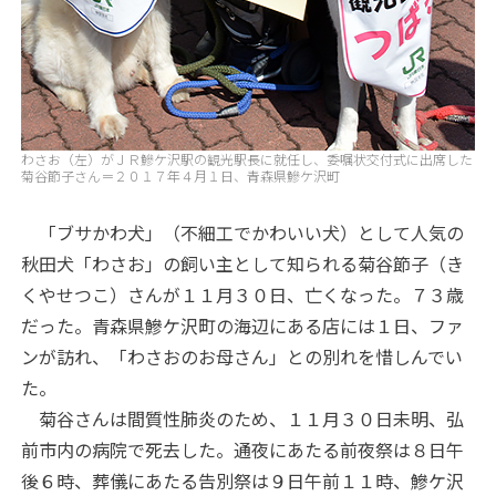
わさお（左）がＪＲ鰺ケ沢駅の観光駅長に就任し、委嘱状交付式に出席した
菊谷節子さん＝２０１７年４月１日、青森県鰺ケ沢町
「ブサかわ犬」（不細工でかわいい犬）として人気の
秋田犬「わさお」の飼い主として知られる菊谷節子（き
くやせつこ）さんが１１月３０日、亡くなった。７３歳
だった。青森県鰺ケ沢町の海辺にある店には１日、ファ
ンが訪れ、「わさおのお母さん」との別れを惜しんでい
た。
菊谷さんは間質性肺炎のため、１１月３０日未明、弘
前市内の病院で死去した。通夜にあたる前夜祭は８日午
後６時、葬儀にあたる告別祭は９日午前１１時、鰺ケ沢