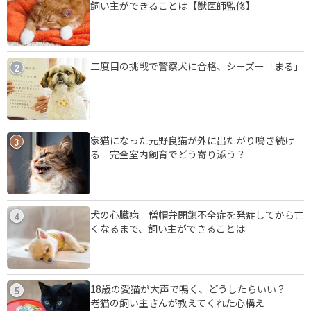
飼い主ができることは【獣医師監修】
二度目の挑戦で警察犬に合格、シーズー「まる」
2
家猫になった元野良猫が外に出たがり鳴き続け
3
る 完全室内飼育でどう寄り添う？
犬の心臓病 僧帽弁閉鎖不全症を発症してから亡
4
くなるまで、飼い主ができることは
18歳の愛猫が大声で鳴く、どうしたらいい？
5
老猫の飼い主さんが教えてくれた心構え