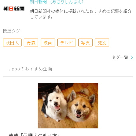
朝日新聞 （あさひしんぶん）
朝日新聞社の媒体に掲載されたおすすめの記事を紹介
しています。
関連タグ
秋田犬
青森
映画
テレビ
写真
死別
タグ一覧
sippoのおすすめ企画
連載「保護犬の迎え方」