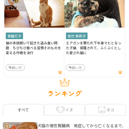
宮脇灯子
佐竹 茉莉子
猫の多頭飼いで起きた盗み食い問
エアガンを撃たれ下半身マヒとなっ
題 ちびちび食べる習慣そのものを
た子猫 保護されて、ふくふくとし
変える作戦を決行
た愛され猫に
飼い方
飼い方
ランキング
イヌ
ネコ
すべて
犬猫の慢性腎臓病 発症してから亡くなるまで、
1