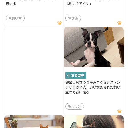
思い出
は飼い主でない」
飼い方
健康
中津海麻子
興奮し飛びつきかみまくるボストン
テリアの子犬 追い詰められた飼い
主は奇行に走る
しつけ