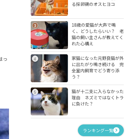
る採卵鶏のオスヒヨコ
18歳の愛猫が大声で鳴
3
く、どうしたらいい？ 老
猫の飼い主さんが教えてく
れた心構え
家猫になった元野良猫が外
はっ
4
に出たがり鳴き続ける 完
全室内飼育でどう寄り添
う？
猫が十二支に入らなかった
5
理由 ネズミではなくトラ
に負けた？
ランキング一覧