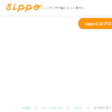
[ シッポ ] 犬や猫ともっと幸せに
sippoとは
プロ
泣き虫で甘え
HOME
ライフスタイル
フォト