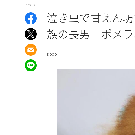
Share
泣き虫で甘えん坊
族の長男 ポメラ
sippo