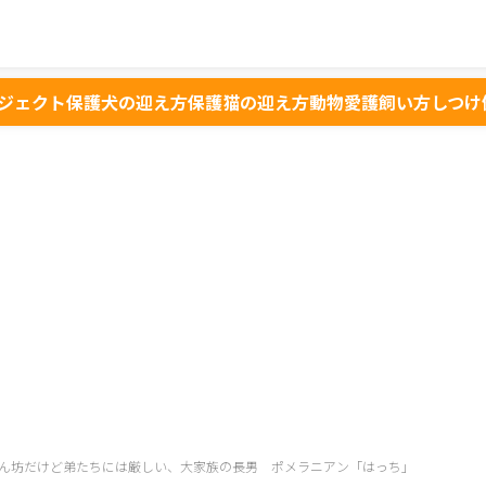
ジェクト
保護犬の迎え方
保護猫の迎え方
動物愛護
飼い方
しつけ
ん坊だけど弟たちには厳しい、大家族の長男 ポメラニアン「はっち」