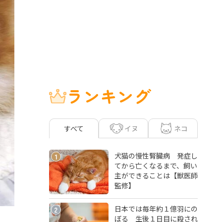
ランキング
イヌ
ネコ
すべて
犬猫の慢性腎臓病 発症し
1
てから亡くなるまで、飼い
主ができることは【獣医師
監修】
日本では毎年約１億羽にの
2
ぼる 生後１日目に殺され