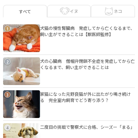
イヌ
ネコ
すべて
犬猫の慢性腎臓病 発症してから亡くなるまで、
1
飼い主ができることは【獣医師監修】
犬の心臓病 僧帽弁閉鎖不全症を発症してから亡
2
くなるまで、飼い主ができることは
家猫になった元野良猫が外に出たがり鳴き続け
3
る 完全室内飼育でどう寄り添う？
二度目の挑戦で警察犬に合格、シーズー「まる」
4