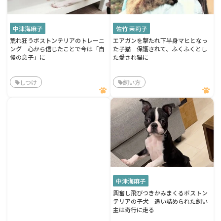
中津海麻子
佐竹 茉莉子
荒れ狂うボストンテリアのトレーニ
エアガンを撃たれ下半身マヒとなっ
ング 心から信じたことで今は「自
た子猫 保護されて、ふくふくとし
慢の息子」に
た愛され猫に
しつけ
飼い方
中津海麻子
興奮し飛びつきかみまくるボストン
テリアの子犬 追い詰められた飼い
主は奇行に走る