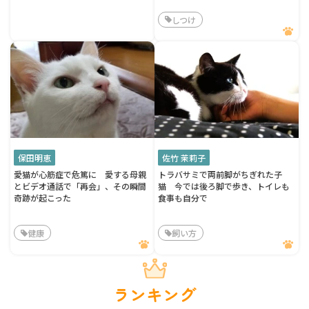
しつけ
保田明恵
佐竹 茉莉子
愛猫が心筋症で危篤に 愛する母親
トラバサミで両前脚がちぎれた子
とビデオ通話で「再会」、その瞬間
猫 今では後ろ脚で歩き、トイレも
奇跡が起こった
食事も自分で
健康
飼い方
ランキング