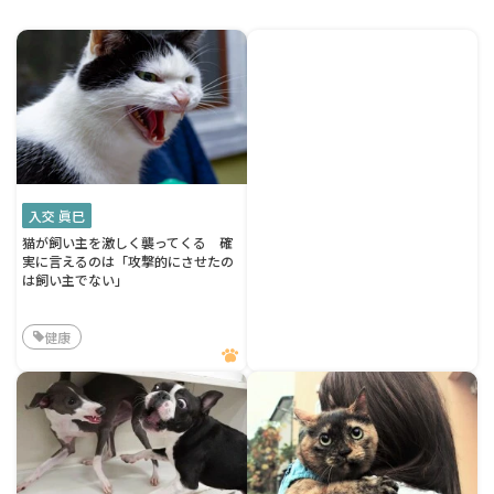
入交 眞巳
猫が飼い主を激しく襲ってくる 確
実に言えるのは「攻撃的にさせたの
は飼い主でない」
健康