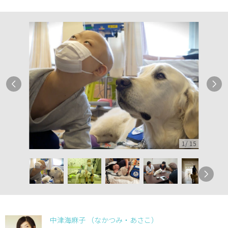
1
/
15
中津海麻子 （なかつみ・あさこ）