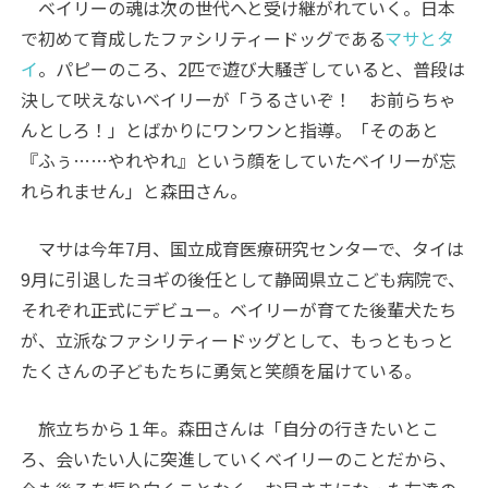
ベイリーの魂は次の世代へと受け継がれていく。日本
で初めて育成したファシリティードッグである
マサとタ
イ
。パピーのころ、2匹で遊び大騒ぎしていると、普段は
決して吠えないベイリーが「うるさいぞ！ お前らちゃ
んとしろ！」とばかりにワンワンと指導。「そのあと
『ふぅ……やれやれ』という顔をしていたベイリーが忘
れられません」と森田さん。
マサは今年7月、国立成育医療研究センターで、タイは
9月に引退したヨギの後任として静岡県立こども病院で、
それぞれ正式にデビュー。ベイリーが育てた後輩犬たち
が、立派なファシリティードッグとして、もっともっと
たくさんの子どもたちに勇気と笑顔を届けている。
旅立ちから１年。森田さんは「自分の行きたいとこ
ろ、会いたい人に突進していくベイリーのことだから、