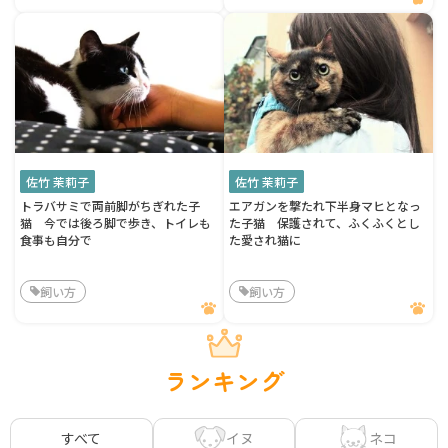
佐竹 茉莉子
佐竹 茉莉子
トラバサミで両前脚がちぎれた子
エアガンを撃たれ下半身マヒとなっ
猫 今では後ろ脚で歩き、トイレも
た子猫 保護されて、ふくふくとし
食事も自分で
た愛され猫に
飼い方
飼い方
ランキング
イヌ
ネコ
すべて