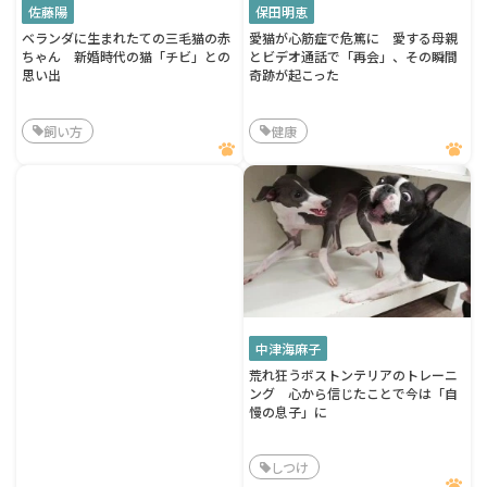
佐藤陽
保田明恵
ベランダに生まれたての三毛猫の赤
愛猫が心筋症で危篤に 愛する母親
ちゃん 新婚時代の猫「チビ」との
とビデオ通話で「再会」、その瞬間
思い出
奇跡が起こった
飼い方
健康
中津海麻子
荒れ狂うボストンテリアのトレーニ
ング 心から信じたことで今は「自
慢の息子」に
しつけ