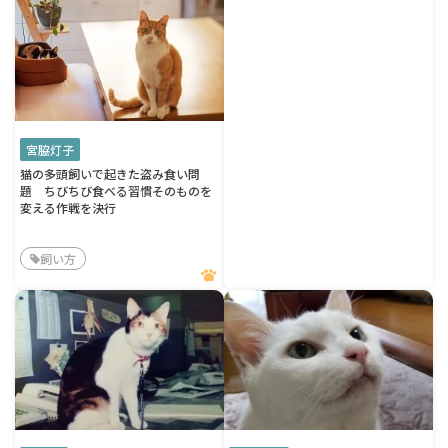
宮脇灯子
猫の多頭飼いで起きた盗み食い問
題 ちびちび食べる習慣そのものを
変える作戦を決行
飼い方