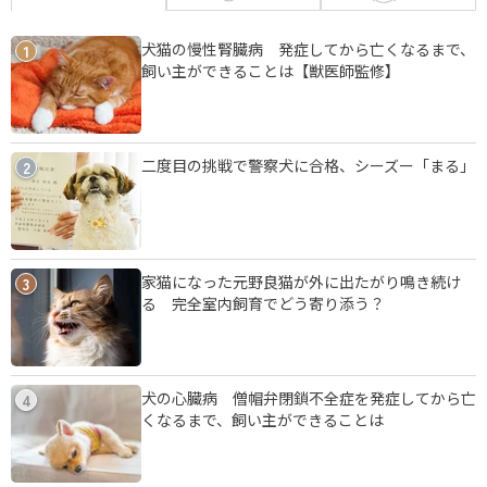
犬猫の慢性腎臓病 発症してから亡くなるまで、
1
飼い主ができることは【獣医師監修】
二度目の挑戦で警察犬に合格、シーズー「まる」
2
家猫になった元野良猫が外に出たがり鳴き続け
3
る 完全室内飼育でどう寄り添う？
犬の心臓病 僧帽弁閉鎖不全症を発症してから亡
4
くなるまで、飼い主ができることは