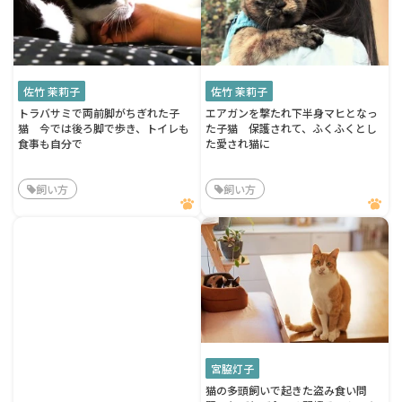
佐竹 茉莉子
佐竹 茉莉子
トラバサミで両前脚がちぎれた子
エアガンを撃たれ下半身マヒとなっ
猫 今では後ろ脚で歩き、トイレも
た子猫 保護されて、ふくふくとし
食事も自分で
た愛され猫に
飼い方
飼い方
宮脇灯子
猫の多頭飼いで起きた盗み食い問