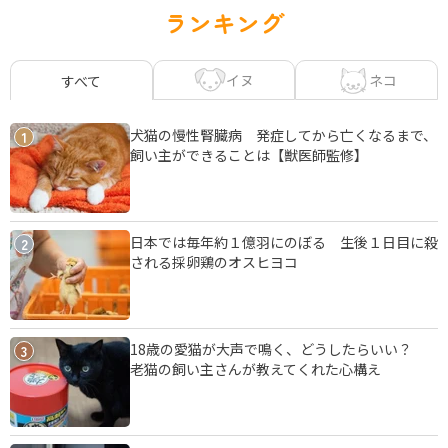
ランキング
イヌ
ネコ
すべて
犬猫の慢性腎臓病 発症してから亡くなるまで、
1
飼い主ができることは【獣医師監修】
日本では毎年約１億羽にのぼる 生後１日目に殺
2
される採卵鶏のオスヒヨコ
18歳の愛猫が大声で鳴く、どうしたらいい？
3
老猫の飼い主さんが教えてくれた心構え