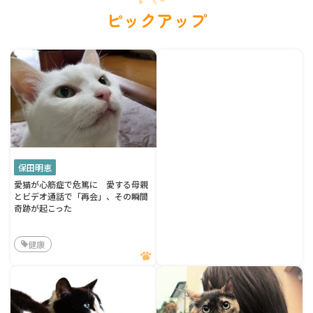
ピックアップ
保田明恵
愛猫が心筋症で危篤に 愛する母親
とビデオ通話で「再会」、その瞬間
奇跡が起こった
健康