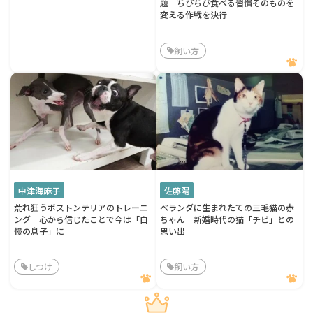
題 ちびちび食べる習慣そのものを
変える作戦を決行
飼い方
中津海麻子
佐藤陽
荒れ狂うボストンテリアのトレーニ
ベランダに生まれたての三毛猫の赤
ング 心から信じたことで今は「自
ちゃん 新婚時代の猫「チビ」との
慢の息子」に
思い出
しつけ
飼い方