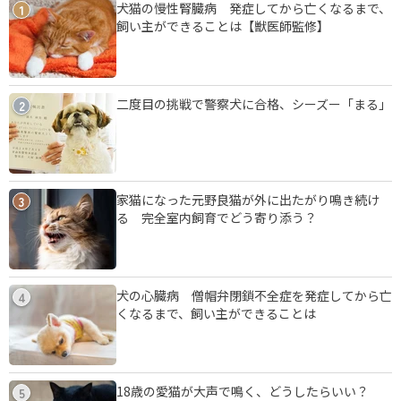
犬猫の慢性腎臓病 発症してから亡くなるまで、
1
飼い主ができることは【獣医師監修】
二度目の挑戦で警察犬に合格、シーズー「まる」
2
家猫になった元野良猫が外に出たがり鳴き続け
3
る 完全室内飼育でどう寄り添う？
犬の心臓病 僧帽弁閉鎖不全症を発症してから亡
4
くなるまで、飼い主ができることは
18歳の愛猫が大声で鳴く、どうしたらいい？
5