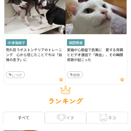
中津海麻子
保田明恵
荒れ狂うボストンテリアのトレーニ
愛猫が心筋症で危篤に 愛する母親
ング 心から信じたことで今は「自
とビデオ通話で「再会」、その瞬間
慢の息子」に
奇跡が起こった
しつけ
健康
ランキング
イヌ
ネコ
すべて