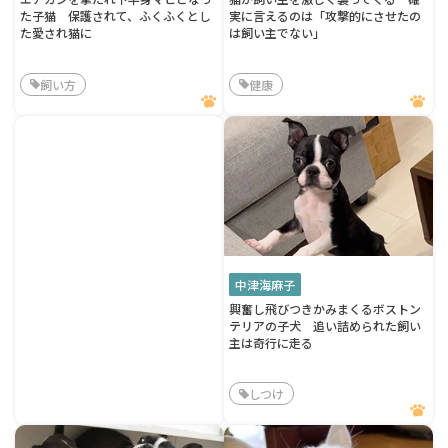
た子猫 保護されて、ふくふくとし
実に言えるのは「攻撃的にさせたの
た愛され猫に
は飼い主でない」
飼い方
健康
中津海麻子
興奮し飛びつきかみまくるボストン
テリアの子犬 追い詰められた飼い
主は奇行に走る
しつけ