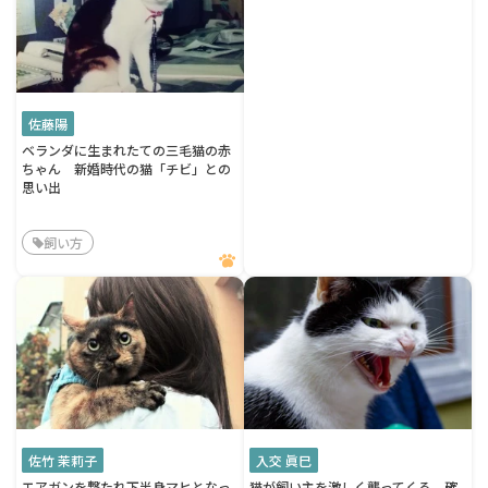
佐藤陽
ベランダに生まれたての三毛猫の赤
ちゃん 新婚時代の猫「チビ」との
思い出
飼い方
佐竹 茉莉子
入交 眞巳
エアガンを撃たれ下半身マヒとなっ
猫が飼い主を激しく襲ってくる 確