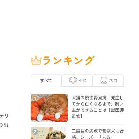
ランキング
イヌ
ネコ
すべて
犬猫の慢性腎臓病 発症し
1
てから亡くなるまで、飼い
主ができることは【獣医師
テリ
監修】
り出
二度目の挑戦で警察犬に合
2
格、シーズー「まる」