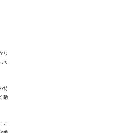
かり
った
の特
く動
ここ
守番