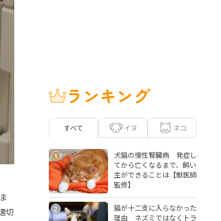
ランキング
イヌ
ネコ
すべて
犬猫の慢性腎臓病 発症し
1
てから亡くなるまで、飼い
主ができることは【獣医師
監修】
ま
猫が十二支に入らなかった
2
適切
理由 ネズミではなくトラ