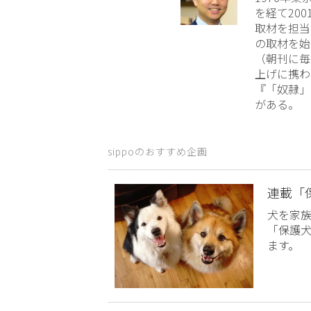
を経て20
取材を担当
の取材を始
（朝刊に毎
上げに携わ
『「奴隷」
がある。
sippoのおすすめ企画
連載「
犬を家
「保護
ます。