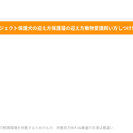
ジェクト
保護犬の迎え方
保護猫の迎え方
動物愛護
飼い方
しつけ
の飼育環境を改善するためのもの 改善努力伴わぬ業者の主張は筋違い