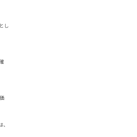
とし
確
価
は、