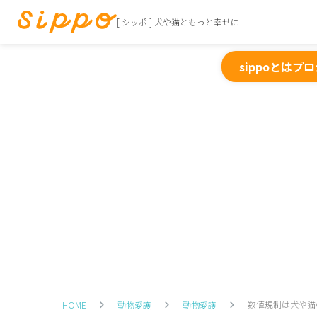
[ シッポ ] 犬や猫ともっと幸せに
sippoとは
プロ
数値規制は犬や猫
HOME
動物愛護
動物愛護