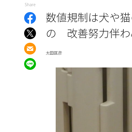
Share
数値規制は犬や猫
の 改善努力伴わ
太田匡彦