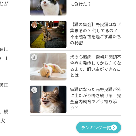
とが
に負けた？
【猫の集会】野良猫はなぜ
3
集まるの？ 何してるの？
不思議な夜を過ごす猫たち
の秘密
岐に
犬の心臓病 僧帽弁閉鎖不
4
）１
全症を発症してから亡くな
るまで、飼い主ができるこ
とは
適正
家猫になった元野良猫が外
5
に出たがり鳴き続ける 完
全室内飼育でどう寄り添
う？
。規
の犬
ランキング一覧