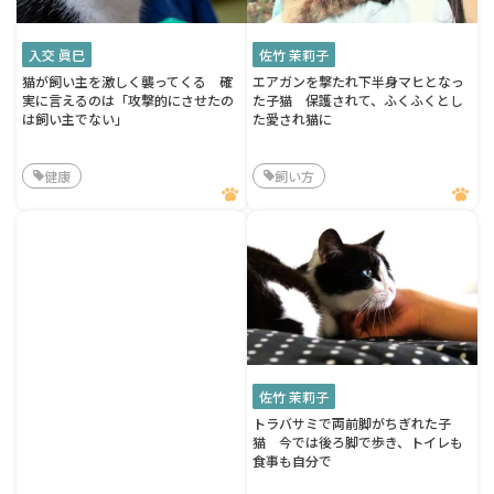
入交 眞巳
佐竹 茉莉子
猫が飼い主を激しく襲ってくる 確
エアガンを撃たれ下半身マヒとなっ
実に言えるのは「攻撃的にさせたの
た子猫 保護されて、ふくふくとし
は飼い主でない」
た愛され猫に
健康
飼い方
佐竹 茉莉子
トラバサミで両前脚がちぎれた子
猫 今では後ろ脚で歩き、トイレも
食事も自分で