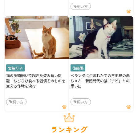
飼い方
宮脇灯子
佐藤陽
猫の多頭飼いで起きた盗み食い問
ベランダに生まれたての三毛猫の赤
題 ちびちび食べる習慣そのものを
ちゃん 新婚時代の猫「チビ」との
変える作戦を決行
思い出
飼い方
飼い方
ランキング