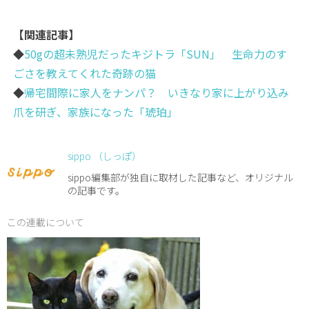
【関連記事】
◆
50gの超未熟児だったキジトラ「SUN」 生命力のす
ごさを教えてくれた奇跡の猫
◆
帰宅間際に家人をナンパ？ いきなり家に上がり込み
爪を研ぎ、家族になった「琥珀」
sippo （しっぽ）
sippo編集部が独自に取材した記事など、オリジナル
の記事です。
この連載について