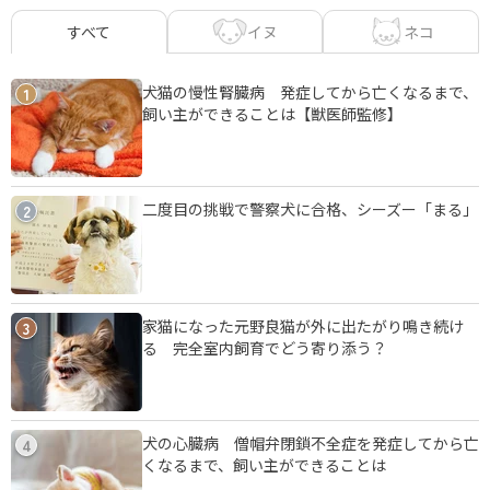
イヌ
ネコ
すべて
犬猫の慢性腎臓病 発症してから亡くなるまで、
1
飼い主ができることは【獣医師監修】
二度目の挑戦で警察犬に合格、シーズー「まる」
2
家猫になった元野良猫が外に出たがり鳴き続け
3
る 完全室内飼育でどう寄り添う？
犬の心臓病 僧帽弁閉鎖不全症を発症してから亡
4
くなるまで、飼い主ができることは