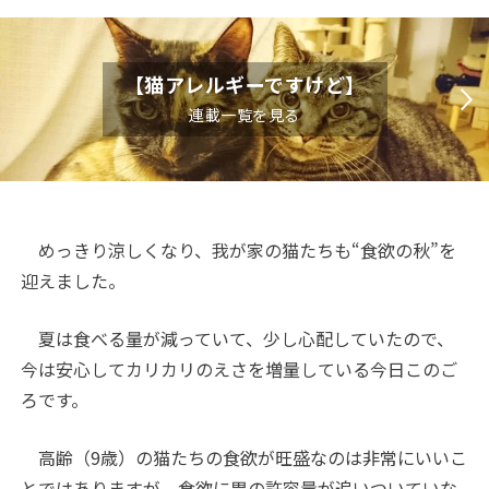
【猫アレルギーですけど】
連載一覧を見る
めっきり涼しくなり、我が家の猫たちも“食欲の秋”を
迎えました。
夏は食べる量が減っていて、少し心配していたので、
今は安心してカリカリのえさを増量している今日このご
ろです。
高齢（
9
歳）の猫たちの食欲が旺盛なのは非常にいいこ
とではありますが、食欲に胃の許容量が追いついていな