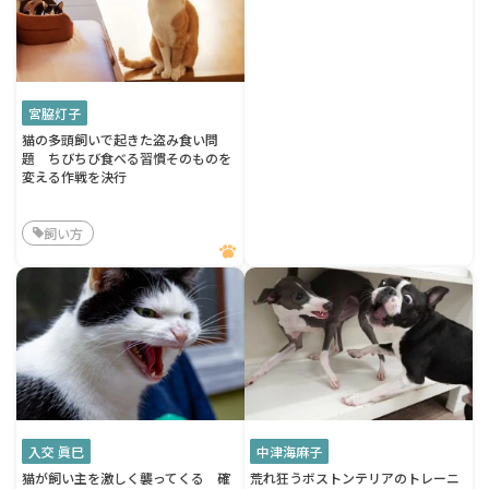
宮脇灯子
猫の多頭飼いで起きた盗み食い問
題 ちびちび食べる習慣そのものを
変える作戦を決行
飼い方
入交 眞巳
中津海麻子
猫が飼い主を激しく襲ってくる 確
荒れ狂うボストンテリアのトレーニ