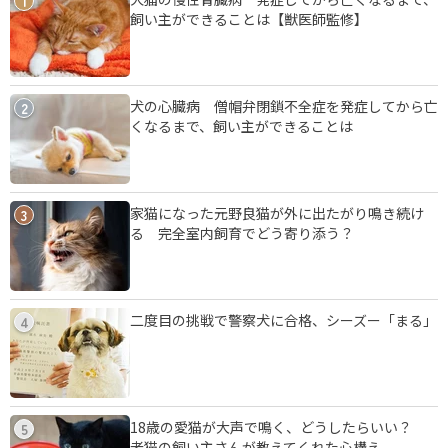
1
飼い主ができることは【獣医師監修】
犬の心臓病 僧帽弁閉鎖不全症を発症してから亡
2
くなるまで、飼い主ができることは
家猫になった元野良猫が外に出たがり鳴き続け
3
る 完全室内飼育でどう寄り添う？
二度目の挑戦で警察犬に合格、シーズー「まる」
4
18歳の愛猫が大声で鳴く、どうしたらいい？
5
老猫の飼い主さんが教えてくれた心構え