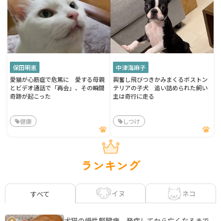
保田明恵
中津海麻子
愛猫が心筋症で危篤に 愛する母親
興奮し飛びつきかみまくるボストン
とビデオ通話で「再会」、その瞬間
テリアの子犬 追い詰められた飼い
奇跡が起こった
主は奇行に走る
健康
しつけ
ランキング
イヌ
ネコ
すべて
犬猫の慢性腎臓病 発症してから亡くなるまで、