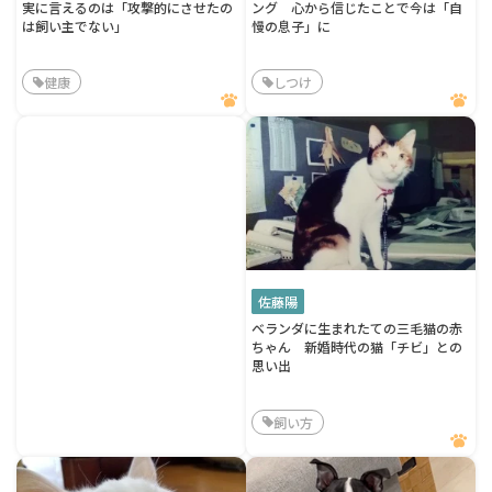
実に言えるのは「攻撃的にさせたの
ング 心から信じたことで今は「自
は飼い主でない」
慢の息子」に
健康
しつけ
佐藤陽
ベランダに生まれたての三毛猫の赤
ちゃん 新婚時代の猫「チビ」との
思い出
飼い方