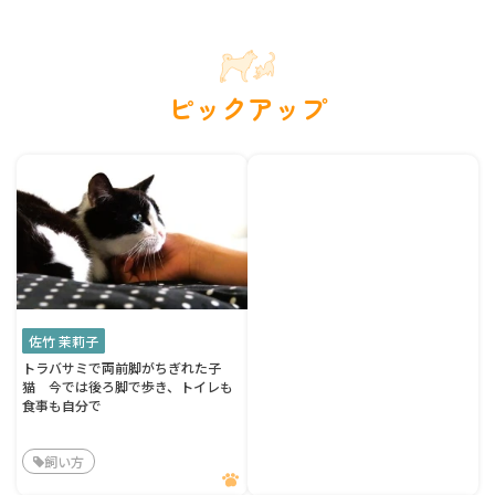
ピックアップ
佐竹 茉莉子
トラバサミで両前脚がちぎれた子
猫 今では後ろ脚で歩き、トイレも
食事も自分で
飼い方