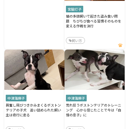
宮脇灯子
猫の多頭飼いで起きた盗み食い問
題 ちびちび食べる習慣そのものを
変える作戦を決行
飼い方
中津海麻子
中津海麻子
興奮し飛びつきかみまくるボストン
荒れ狂うボストンテリアのトレーニ
テリアの子犬 追い詰められた飼い
ング 心から信じたことで今は「自
主は奇行に走る
慢の息子」に