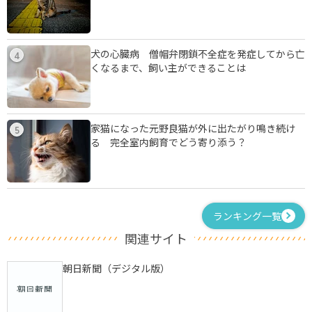
犬の心臓病 僧帽弁閉鎖不全症を発症してから亡
4
くなるまで、飼い主ができることは
家猫になった元野良猫が外に出たがり鳴き続け
5
る 完全室内飼育でどう寄り添う？
ランキング一覧
関連サイト
朝日新聞（デジタル版）