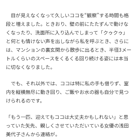
目が見えなくなって久しいココを“観察”する時間も格
段と増えました。ときおり、壁の前にたたずんで動けな
くなったり、洗面所に入り込んでしまって「クゥクゥ」
と何とも情けない声を出しながら私を呼ぶとき、さらに
は、マンションの裏玄関から散歩に出るとき、半径
3
メー
トルくらいのスペースをくるくる回り続ける姿には本当
に切なくなりました。
でも、それ以外では、ココは特に私の手も借りず、室
内を縦横無尽に動き回り、ご飯やお水の器も自分で見つ
けられるのです。
「もう一匹、迎えてもココは大丈夫かもしれない」と思
っていた矢先、親しくさせていただいている女優の浅田
美代子さんから連絡が。