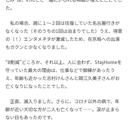
た。
私の場合、週に１～２回は往復していた名古屋行きが
なくなった（そのうちの
1
回は泊まりでした）うえ、得意
の（！）エンタメネタが激減したため、在京局への出演
もガクンと少なくなりました。
“
8
割減”どころか、それ以上、人に会わず、
StayHome
を
守っていた最大の理由は、仕事などで御縁があったう
え、年齢も近かった志村けんさんと岡江久美子さんがお
亡くなりになったことでした。
正直、滅入りました。さらに、コロナ以外の病で、年
齢が近い大切な方が二人も亡くなって……。涙が止まら
ない日もあったのです。