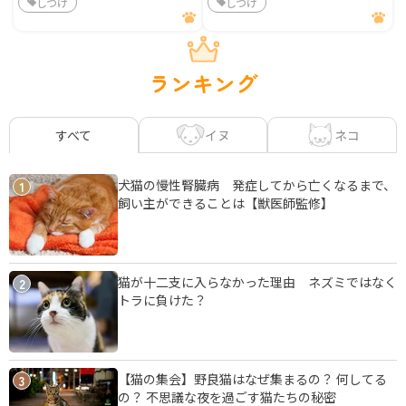
しつけ
しつけ
ランキング
イヌ
ネコ
すべて
犬猫の慢性腎臓病 発症してから亡くなるまで、
1
飼い主ができることは【獣医師監修】
猫が十二支に入らなかった理由 ネズミではなく
2
トラに負けた？
【猫の集会】野良猫はなぜ集まるの？ 何してる
3
の？ 不思議な夜を過ごす猫たちの秘密