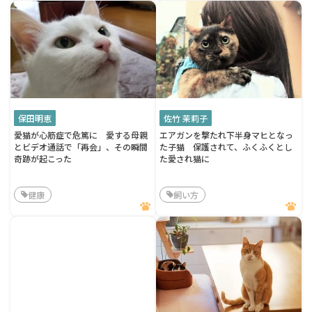
保田明恵
佐竹 茉莉子
愛猫が心筋症で危篤に 愛する母親
エアガンを撃たれ下半身マヒとなっ
とビデオ通話で「再会」、その瞬間
た子猫 保護されて、ふくふくとし
奇跡が起こった
た愛され猫に
健康
飼い方