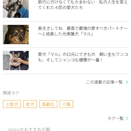
旅行に行けなくてもかまわない 私の人生を変え
てくれた４匹の愛犬たち
長生きしてね 最高で最強の愛すべきパートナー
へと成長した元保護犬「マル」
愛犬「マル」の口元にできもの 飼い主もワンコ
も、そしてニャンコも健康が一番！
この連載の記事一覧
関連タグ
小型犬
老犬
高齢化
介護
タグ一覧
sippoのおすすめ企画