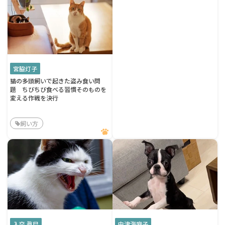
宮脇灯子
猫の多頭飼いで起きた盗み食い問
題 ちびちび食べる習慣そのものを
変える作戦を決行
飼い方
入交 眞巳
中津海麻子