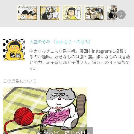
大盛のぞみ （おおもり・のぞみ）
中太りひきこもり系主婦。漫画をInstagramに投稿す
るのが趣味。好きなものは脂と猫。嫌いなものは運動
と努力。赤子系旦那と子供２人、猫５匹の９人家族で
す。
この連載について
やっぱ、猫じゃけぇ