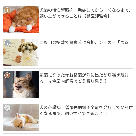
犬猫の慢性腎臓病 発症してから亡くなるまで、
1
飼い主ができることは【獣医師監修】
二度目の挑戦で警察犬に合格、シーズー「まる」
2
家猫になった元野良猫が外に出たがり鳴き続け
3
る 完全室内飼育でどう寄り添う？
犬の心臓病 僧帽弁閉鎖不全症を発症してから亡
4
くなるまで、飼い主ができることは