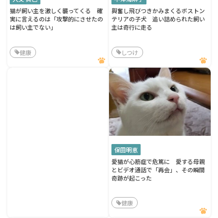
猫が飼い主を激しく襲ってくる 確
興奮し飛びつきかみまくるボストン
実に言えるのは「攻撃的にさせたの
テリアの子犬 追い詰められた飼い
は飼い主でない」
主は奇行に走る
健康
しつけ
保田明恵
愛猫が心筋症で危篤に 愛する母親
とビデオ通話で「再会」、その瞬間
奇跡が起こった
健康