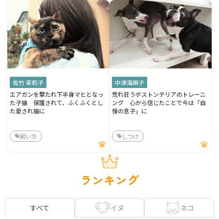
佐竹 茉莉子
中津海麻子
エアガンを撃たれ下半身マヒとなっ
荒れ狂うボストンテリアのトレーニ
た子猫 保護されて、ふくふくとし
ング 心から信じたことで今は「自
た愛され猫に
慢の息子」に
飼い方
しつけ
ランキング
イヌ
ネコ
すべて