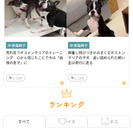
中津海麻子
中津海麻子
荒れ狂うボストンテリアのトレーニ
興奮し飛びつきかみまくるボストン
ング 心から信じたことで今は「自
テリアの子犬 追い詰められた飼い
慢の息子」に
主は奇行に走る
しつけ
しつけ
ランキング
イヌ
ネコ
すべて