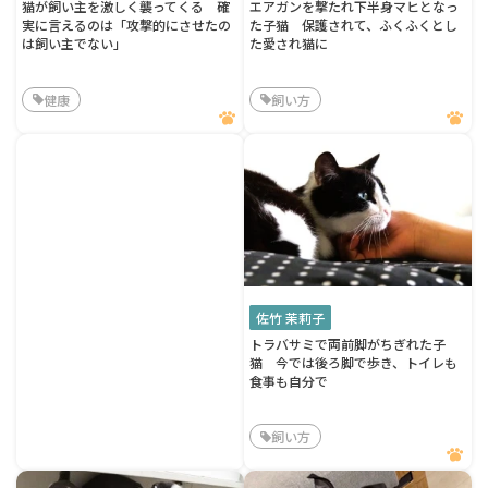
猫が飼い主を激しく襲ってくる 確
エアガンを撃たれ下半身マヒとなっ
実に言えるのは「攻撃的にさせたの
た子猫 保護されて、ふくふくとし
は飼い主でない」
た愛され猫に
健康
飼い方
佐竹 茉莉子
トラバサミで両前脚がちぎれた子
猫 今では後ろ脚で歩き、トイレも
食事も自分で
飼い方