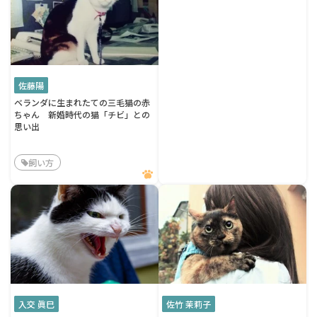
佐藤陽
ベランダに生まれたての三毛猫の赤
ちゃん 新婚時代の猫「チビ」との
思い出
飼い方
入交 眞巳
佐竹 茉莉子