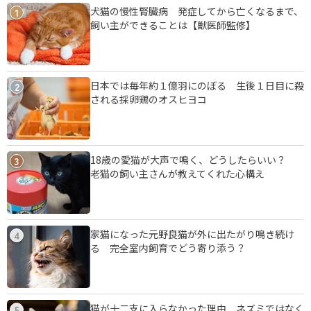
犬猫の慢性腎臓病 発症してから亡くなるまで、
1
飼い主ができることは【獣医師監修】
日本では毎年約１億羽にのぼる 生後１日目に殺
2
される採卵鶏のオスヒヨコ
18歳の愛猫が大声で鳴く、どうしたらいい？
3
老猫の飼い主さんが教えてくれた心構え
家猫になった元野良猫が外に出たがり鳴き続け
4
る 完全室内飼育でどう寄り添う？
猫が十二支に入らなかった理由 ネズミではなく
5