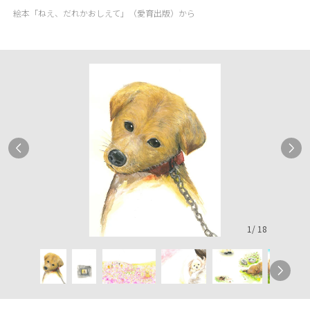
絵本「ねえ、だれかおしえて」（愛育出版）から
1
/
18