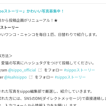
ppoストーリー」かわいい写真募集中！
月から投稿企画がリニューアル！★
poストーリー
いいワンコ・ニャンコを毎日１匹、日替わりで紹介します。
募方法＞
・愛猫の写真にハッシュタグをつけて投稿してください。
agram
@sippo_official
をフォロー
#sippoストーリー
ter
@Asahisippo
をフォロー
#sippoストーリー
された写真をsippo編集部で厳選し、紹介していきます。
ばれた方には、SNSのDM(ダイレクトメッセージ)で直接連絡し
で、入力フォームから情報入力をお願いします。