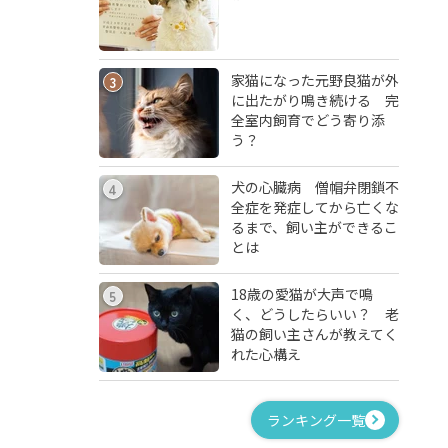
家猫になった元野良猫が外
3
に出たがり鳴き続ける 完
全室内飼育でどう寄り添
う？
犬の心臓病 僧帽弁閉鎖不
4
全症を発症してから亡くな
るまで、飼い主ができるこ
とは
18歳の愛猫が大声で鳴
5
く、どうしたらいい？ 老
猫の飼い主さんが教えてく
れた心構え
ランキング一覧