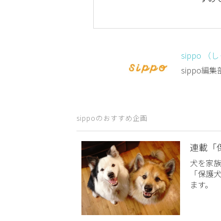
sippo （
sippo
sippoのおすすめ企画
連載「
犬を家
「保護
ます。