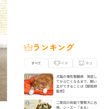
ランキング
イヌ
ネコ
すべて
犬猫の慢性腎臓病 発症し
1
てから亡くなるまで、飼い
主ができることは【獣医師
監修】
二度目の挑戦で警察犬に合
2
格、シーズー「まる」