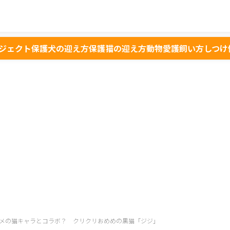
ジェクト
保護犬の迎え方
保護猫の迎え方
動物愛護
飼い方
しつけ
メの猫キャラとコラボ？ クリクリおめめの黒猫「ジジ」