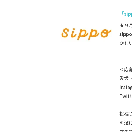
「si
★９
sip
かわ
＜応
愛犬
Inst
Twit
投稿
※選
すの