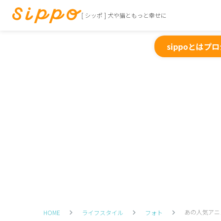
[ シッポ ] 犬や猫ともっと幸せに
sippoとは
プロ
あの人気アニ
HOME
ライフスタイル
フォト