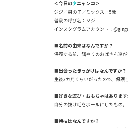
＜今日の
夕
ニャンコ＞
ジジ／男の子／ミックス／5歳
普段の呼び名：ジジ
インスタグラムアカウント：@ginga
■名前の由来はなんですか？
保護する前、餌やりのおばさん達が
■出会ったきっかけはなんですか？
生後3カ月くらいだったので、保護
■好きな遊び・おもちゃはあります
自分の抜け毛をボールにしたもの。
■特技はなんですか？