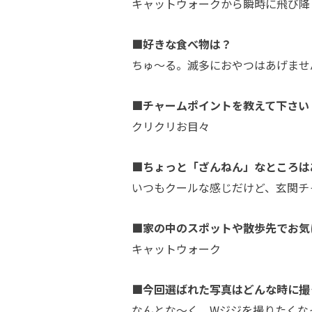
キャットウォークから瞬時に飛び降
■好きな食べ物は？
ちゅ〜る。滅多におやつはあげませ
■チャームポイントを教えて下さい
クリクリお目々
■ちょっと「ざんねん」なところは
いつもクールな感じだけど、玄関チ
■家の中のスポットや散歩先でお気
キャットウォーク
■今回選ばれた写真はどんな時に撮
なんとな〜く、Wジジを撮りたくなって