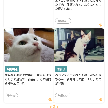
エアガンを撃たれ下半身マヒとなっ
た子猫 保護されて、ふくふくとし
た愛され猫に
飼い方
保田明恵
佐藤陽
愛猫が心筋症で危篤に 愛する母親
ベランダに生まれたての三毛猫の赤
とビデオ通話で「再会」、その瞬間
ちゃん 新婚時代の猫「チビ」との
奇跡が起こった
思い出
健康
飼い方