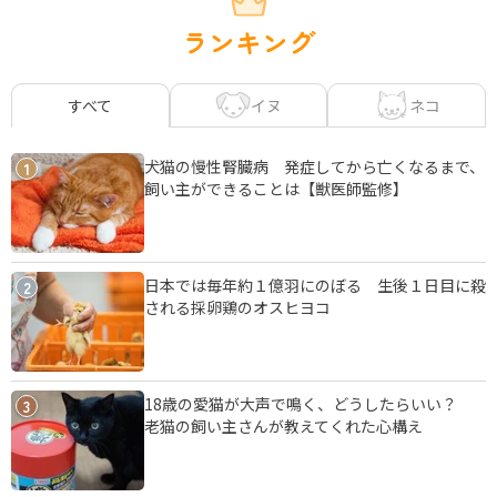
ランキング
イヌ
ネコ
すべて
犬猫の慢性腎臓病 発症してから亡くなるまで、
1
飼い主ができることは【獣医師監修】
日本では毎年約１億羽にのぼる 生後１日目に殺
2
される採卵鶏のオスヒヨコ
18歳の愛猫が大声で鳴く、どうしたらいい？
3
老猫の飼い主さんが教えてくれた心構え