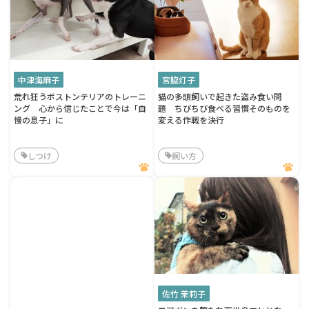
中津海麻子
宮脇灯子
荒れ狂うボストンテリアのトレーニ
猫の多頭飼いで起きた盗み食い問
ング 心から信じたことで今は「自
題 ちびちび食べる習慣そのものを
慢の息子」に
変える作戦を決行
しつけ
飼い方
佐竹 茉莉子