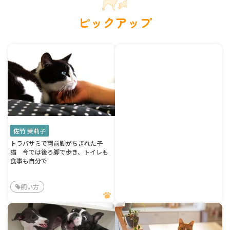
ピックアップ
佐竹 茉莉子
トラバサミで両前脚がちぎれた子
猫 今では後ろ脚で歩き、トイレも
食事も自分で
飼い方