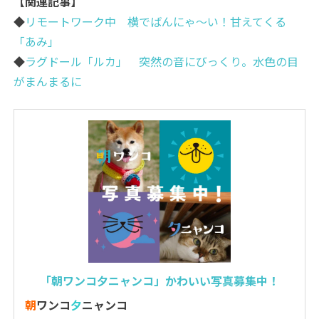
【関連記事】
◆
リモートワーク中 横でばんにゃ～い！甘えてくる
「あみ」
◆
ラグドール「ルカ」 突然の音にびっくり。水色の目
がまんまるに
「朝ワンコ夕ニャンコ」かわいい写真募集中！
朝
ワンコ
夕
ニャンコ