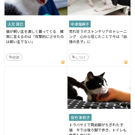
入交 眞巳
中津海麻子
猫が飼い主を激しく襲ってくる 確
荒れ狂うボストンテリアのトレーニ
実に言えるのは「攻撃的にさせたの
ング 心から信じたことで今は「自
は飼い主でない」
慢の息子」に
健康
しつけ
佐竹 茉莉子
トラバサミで両前脚がちぎれた子
猫 今では後ろ脚で歩き、トイレも
食事も自分で