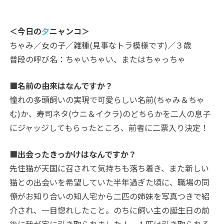
＜今日の
夕
ニャンコ＞
ちゃみ／女の子／雑種(見事なトラ模様です)／３歳
普段の呼び名：ちゃいちゃい、またはちゃっちゃ
■名前の由来はなんですか？
憧れの多頭飼いの実現で可愛らしい名前(ちゃみ＆ちゃ
む)か、寿司ネタ(ウニ＆イクラ)のどちらかを二人の息子
にジャッジしてもらったところ、前者に二票入り決定！
■出会ったきっかけはなんですか？
先住猫が天国に召されて気持ちも落ち着き、また新しい
猫との出会いを希望していた半年過ぎた頃に、職場の同
僚がお知り合いの知人宅から二匹の姉妹を写真つきで紹
介され、一目惚れしたこと。のちに飼い主の誕生日の前