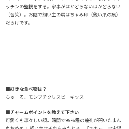
ッチンの監視をする。家事がはかどらないはかどらない
（苦笑）。お陰で飼い主の肩はちゃみ印（鋭い爪の痕）
だらけです。
■好きな食べ物は？
ちゅーる、モンプチクリスピーキッス
■チャームポイントを教えて下さい
可愛くも凛々しい顔。暗闇で99％程の瞳孔が開いたまん
丸おめめ！ 飼い主はそれをみたとき、「でたっ、宇宙猫