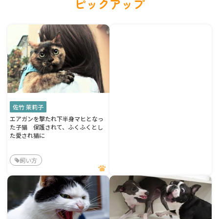
ピックアップ
佐竹 茉莉子
エアガンを撃たれ下半身マヒとなっ
た子猫 保護されて、ふくふくとし
た愛され猫に
飼い方