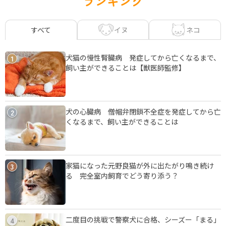
ランキング
イヌ
ネコ
すべて
犬猫の慢性腎臓病 発症してから亡くなるまで、
1
飼い主ができることは【獣医師監修】
犬の心臓病 僧帽弁閉鎖不全症を発症してから亡
2
くなるまで、飼い主ができることは
家猫になった元野良猫が外に出たがり鳴き続け
3
る 完全室内飼育でどう寄り添う？
二度目の挑戦で警察犬に合格、シーズー「まる」
4