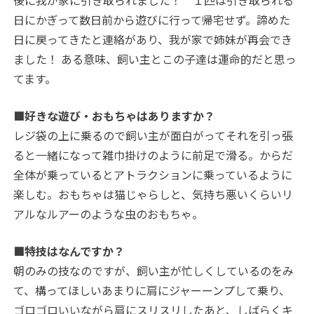
後に我が家に引き取られました！ １匹は引き取られる
日にかぎって数日前から遊びに行って帰宅せず。諦めた
日に戻ってきたと連絡があり、我が家で姉妹が再会でき
ました！ ある意味、飼い主とこの子達は運命的だと思っ
てます。
■好きな遊び・おもちゃはありますか？
レジ袋の上に乗るので飼い主が面白がってそれを引っ張
ると一緒になって雑巾掛けのように前足で滑る。からだ
全体が乗っているとアトラクションに乗っているように
楽しむ。おもちゃは猫じゃらしと、気持ち悪いくらいリ
アルなルアーのような虫のおもちゃ。
■特技はなんですか？
朝のみの技なのですが、飼い主が忙しくしているのをみ
て、構ってほしいあまりに肩にジャーーンプして乗り、
ゴロゴロいいながら肩にスリスリしたあと、しばらくキ