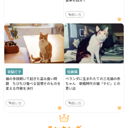
飼い方
宮脇灯子
佐藤陽
猫の多頭飼いで起きた盗み食い問
ベランダに生まれたての三毛猫の赤
題 ちびちび食べる習慣そのものを
ちゃん 新婚時代の猫「チビ」との
変える作戦を決行
思い出
飼い方
飼い方