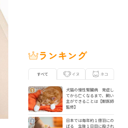
ランキング
イヌ
ネコ
すべて
犬猫の慢性腎臓病 発症し
1
てから亡くなるまで、飼い
主ができることは【獣医師
監修】
日本では毎年約１億羽にの
2
ぼる 生後１日目に殺され