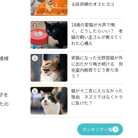
る採卵鶏のオスヒヨコ
18歳の愛猫が大声で鳴
3
く、どうしたらいい？ 老
猫の飼い主さんが教えてく
れた心構え
家猫になった元野良猫が外
模様
4
に出たがり鳴き続ける 完
全室内飼育でどう寄り添
う？
猫が十二支に入らなかった
5
子を
理由 ネズミではなくトラ
に負けた？
たの
ランキング一覧