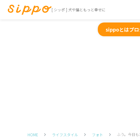
[ シッポ ] 犬や猫ともっと幸せに
sippoとは
プロ
ふう。今日も
HOME
ライフスタイル
フォト