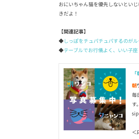
おにいちゃん猫を優先しないといじ
きだよ！
【関連記事】
◆
しっぽをチュパチュパするのがル
◆
テーブルでお行儀よく、いい子座
「
朝
毎
す
s
＜