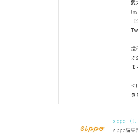
愛
In
Tw
投
※
ま
＜I
き
sippo （
sippo