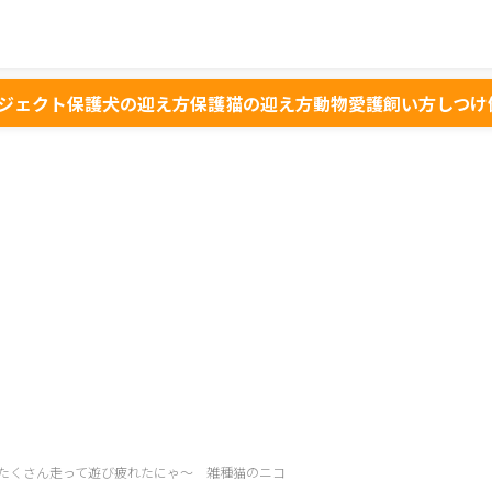
ジェクト
保護犬の迎え方
保護猫の迎え方
動物愛護
飼い方
しつけ
たくさん走って遊び疲れたにゃ～ 雑種猫のニコ