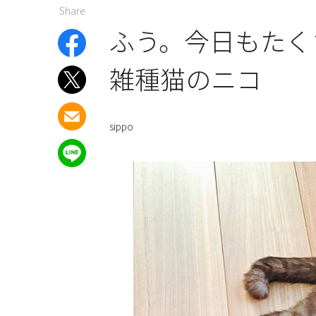
Share
ふう。今日もた
雑種猫のニコ
sippo