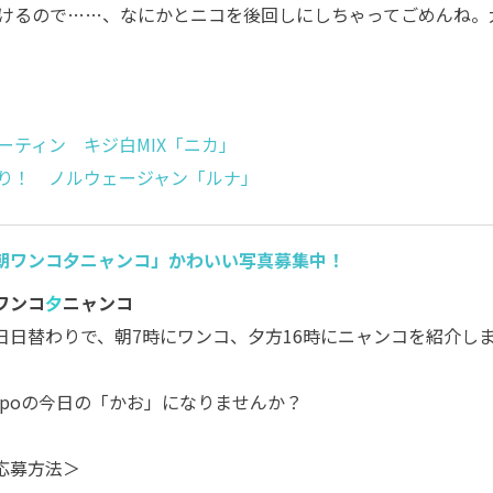
けるので…
…
、なにかとニコを後回しにしちゃってごめんね。
ーティン キジ白MIX「ニカ」
り！ ノルウェージャン「ルナ」
朝ワンコ夕ニャンコ」かわいい写真募集中！
ワンコ
夕
ニャンコ
日日替わりで、朝7時にワンコ、夕方16時にニャンコを紹介し
。
ippoの今日の「かお」になりませんか？
応募方法＞