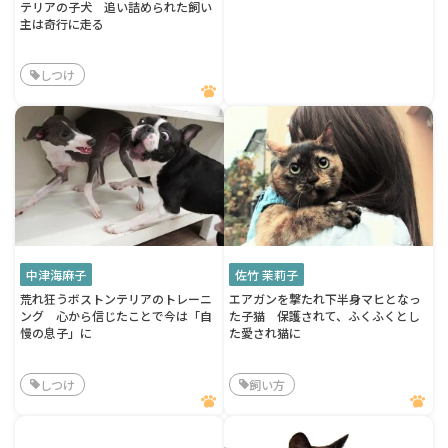
テリアの子犬 追い詰められた飼い
主は奇行に走る
しつけ
中津海麻子
佐竹 茉莉子
荒れ狂うボストンテリアのトレーニ
エアガンを撃たれ下半身マヒとなっ
ング 心から信じたことで今は「自
た子猫 保護されて、ふくふくとし
慢の息子」に
た愛され猫に
しつけ
飼い方