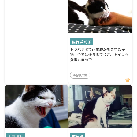
佐竹 茉莉子
トラバサミで両前脚がちぎれた子
猫 今では後ろ脚で歩き、トイレも
食事も自分で
飼い方
入交 眞巳
佐藤陽