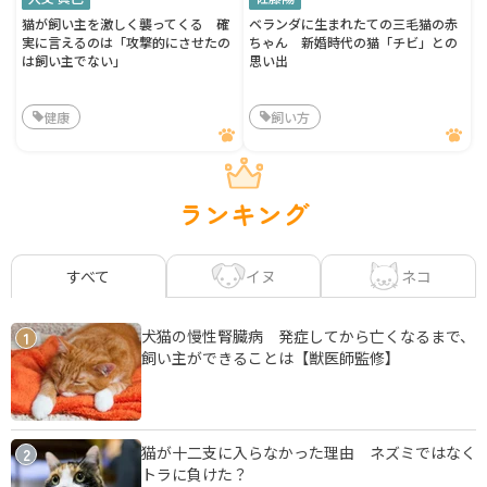
猫が飼い主を激しく襲ってくる 確
ベランダに生まれたての三毛猫の赤
実に言えるのは「攻撃的にさせたの
ちゃん 新婚時代の猫「チビ」との
は飼い主でない」
思い出
健康
飼い方
ランキング
イヌ
ネコ
すべて
犬猫の慢性腎臓病 発症してから亡くなるまで、
1
飼い主ができることは【獣医師監修】
猫が十二支に入らなかった理由 ネズミではなく
2
トラに負けた？