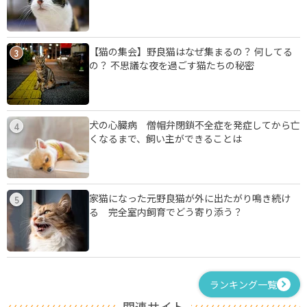
【猫の集会】野良猫はなぜ集まるの？ 何してる
3
の？ 不思議な夜を過ごす猫たちの秘密
犬の心臓病 僧帽弁閉鎖不全症を発症してから亡
4
くなるまで、飼い主ができることは
家猫になった元野良猫が外に出たがり鳴き続け
5
る 完全室内飼育でどう寄り添う？
ランキング一覧
関連サイト