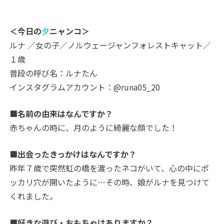
＜今日の
夕
ニャンコ＞
ルナ ／女の子／ノルウェージャンフォレストキャット／
１歳
普段の呼び名：ルナたん
インスタグラムアカウント：@runa05_20
■名前の由来はなんですか？
赤ちゃんの時に、月のように綺麗な顔でした！
■出会ったきっかけはなんですか？
昨年７歳で突然虹の橋を渡ったネコがいて、心の中にポ
ッカリ穴が開いたように…その時、娘がルナを見つけて
くれました。
■好きな遊び・おもちゃはありますか？