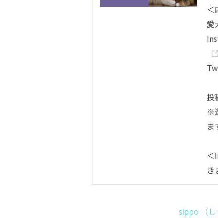
＜
愛
In
Tw
投
※
ま
＜I
き
sippo （