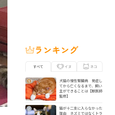
ランキング
イヌ
ネコ
すべて
犬猫の慢性腎臓病 発症し
1
てから亡くなるまで、飼い
主ができることは【獣医師
監修】
猫が十二支に入らなかった
2
理由 ネズミではなくトラ