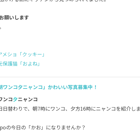
お願いします
。
キ アメショ「クッキー」
～ 元保護猫「およね」
朝ワンコ夕ニャンコ」かわいい写真募集中！
ワンコ
夕
ニャンコ
日日替わりで、朝7時にワンコ、夕方16時にニャンコを紹介し
。
ippoの今日の「かお」になりませんか？