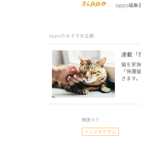
sippo
sippoのおすすめ企画
連載「
猫を家
「保護
きます。
関連タグ
インスタグラム