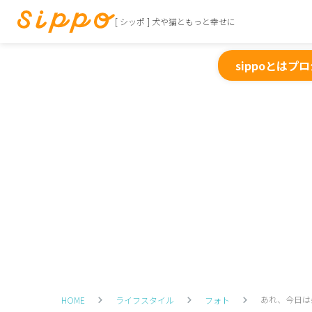
[ シッポ ] 犬や猫ともっと幸せに
sippoとは
プロ
あれ、今日は
HOME
ライフスタイル
フォト