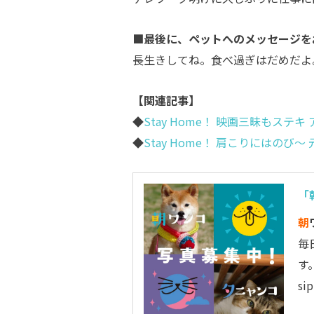
■最後に、ペットへのメッセージを
長生きしてね。食べ過ぎはだめだよ
【関連記事】
◆
Stay Home！ 映画三昧もステ
◆
Stay Home！ 肩こりにはのび
「
朝
毎
す
s