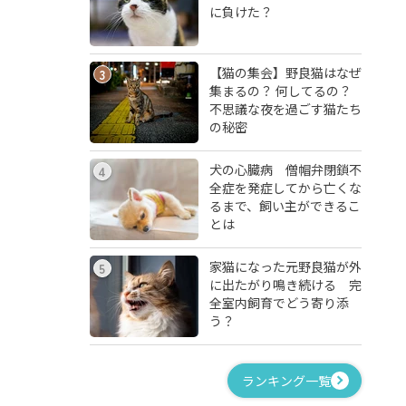
に負けた？
【猫の集会】野良猫はなぜ
3
集まるの？ 何してるの？
不思議な夜を過ごす猫たち
の秘密
犬の心臓病 僧帽弁閉鎖不
4
全症を発症してから亡くな
るまで、飼い主ができるこ
とは
家猫になった元野良猫が外
5
に出たがり鳴き続ける 完
全室内飼育でどう寄り添
う？
ランキング一覧