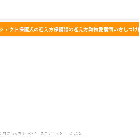
ジェクト
保護犬の迎え方
保護猫の迎え方
動物愛護
飼い方
しつけ
会社に行っちゃうの？ スコティッシュ「だいふく」