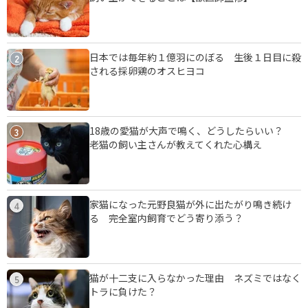
日本では毎年約１億羽にのぼる 生後１日目に殺
2
される採卵鶏のオスヒヨコ
18歳の愛猫が大声で鳴く、どうしたらいい？
3
老猫の飼い主さんが教えてくれた心構え
家猫になった元野良猫が外に出たがり鳴き続け
4
る 完全室内飼育でどう寄り添う？
猫が十二支に入らなかった理由 ネズミではなく
5
トラに負けた？