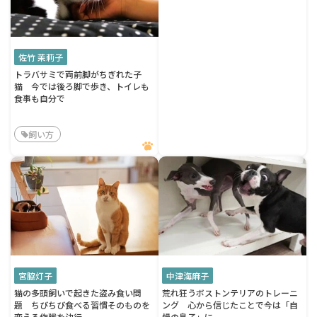
佐竹 茉莉子
トラバサミで両前脚がちぎれた子
猫 今では後ろ脚で歩き、トイレも
食事も自分で
飼い方
宮脇灯子
中津海麻子
猫の多頭飼いで起きた盗み食い問
荒れ狂うボストンテリアのトレーニ
題 ちびちび食べる習慣そのものを
ング 心から信じたことで今は「自
変える作戦を決行
慢の息子」に