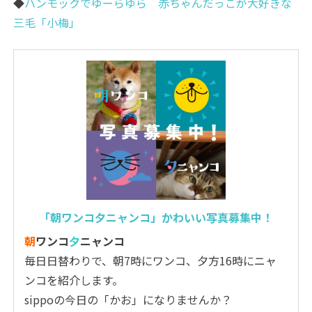
◆
ハンモックでゆーらゆら 赤ちゃんだっこが大好きな
三毛「小梅」
「朝ワンコ夕ニャンコ」かわいい写真募集中！
朝
ワンコ
夕
ニャンコ
毎日日替わりで、朝7時にワンコ、夕方16時にニャ
ンコを紹介します。
sippoの今日の「かお」になりませんか？