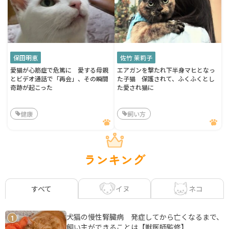
保田明恵
佐竹 茉莉子
愛猫が心筋症で危篤に 愛する母親
エアガンを撃たれ下半身マヒとなっ
とビデオ通話で「再会」、その瞬間
た子猫 保護されて、ふくふくとし
奇跡が起こった
た愛され猫に
健康
飼い方
ランキング
イヌ
ネコ
すべて
犬猫の慢性腎臓病 発症してから亡くなるまで、
1
飼い主ができることは【獣医師監修】