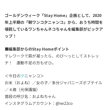
ゴールデンウィーク「Stay Home」企画として、2020
年上半期の「朝ワンコ夕ニャンコ」から、おうち時間を
堪能しているワンちゃんネコちゃんを編集部がピックア
ップ！
■編集部からのStay Homeポイント
テレワークで肩が凝ったら、のび～っとしてストレッ
チ！ 運動不足の方もぜひ。
＜今日の
夕
ニャンコ＞
お米（およね）／女の子／多分ジャパニーズボブテイル
／４歳（元保護猫）
普段の呼び名：およねちゃん
インスタグラムアカウント：@ne22co