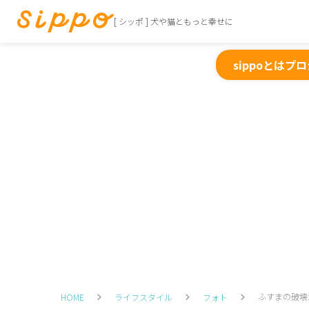
[ シッポ ] 犬や猫ともっと幸せに
sippoとは
プロ
ふすまの破壊
HOME
ライフスタイル
フォト