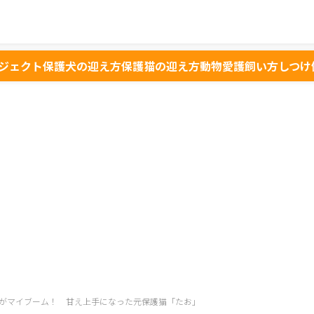
ジェクト
保護犬の迎え方
保護猫の迎え方
動物愛護
飼い方
しつけ
がマイブーム！ 甘え上手になった元保護猫「たお」