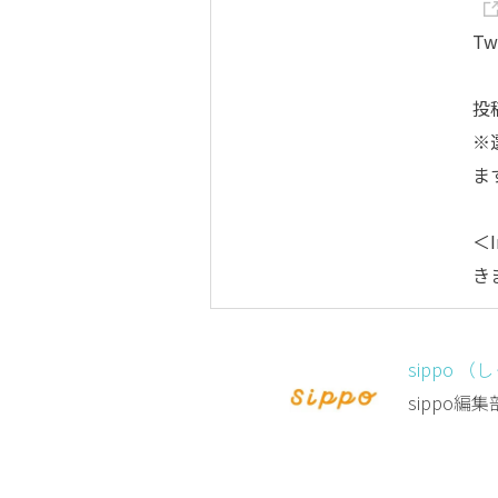
Tw
投
※
ま
＜I
き
sippo （
sippo