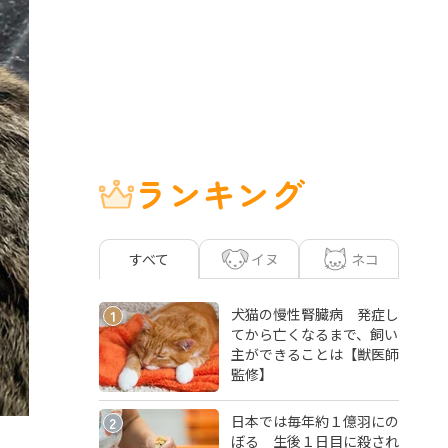
ランキング
イヌ
ネコ
すべて
犬猫の慢性腎臓病 発症し
1
てから亡くなるまで、飼い
主ができることは【獣医師
監修】
日本では毎年約１億羽にの
2
ぼる 生後１日目に殺され