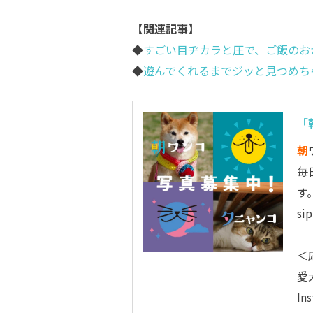
【関連記事】
◆
すごい目ヂカラと圧で、ご飯のお
◆
遊んでくれるまでジッと見つめち
「
朝
毎
す
s
＜
愛
In