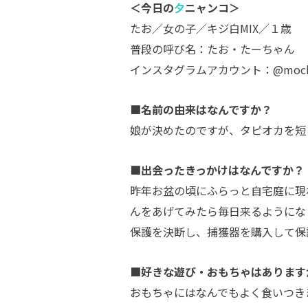
＜今日の
夕
ニャンコ＞
たお／女の子／キジ白MIX／１歳
普段の呼び名：たお・たーちゃん
インスタグラムアカウント：@mocha_m
■名前の由来はなんですか？
娘が決めたのですが、タピオカを短
■出会ったきっかけはなんですか？
昨年お盆の頃にふらっと自宅庭に現
んをあげてみたら毎日来るようにな
保護を決断し、捕獲器を購入して保
■好きな遊び・おもちゃはあります
おもちゃにはなんでもよく食いつき