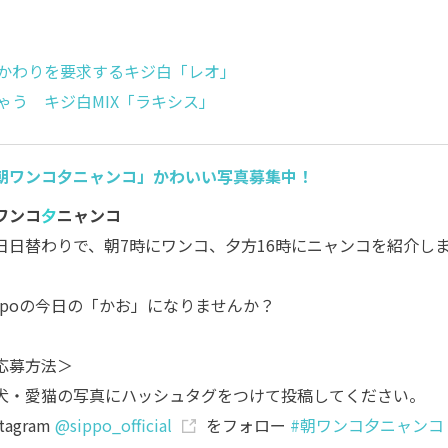
かわりを要求するキジ白「レオ」
ゃう キジ白MIX「ラキシス」
朝ワンコ夕ニャンコ」かわいい写真募集中！
ワンコ
夕
ニャンコ
日日替わりで、朝7時にワンコ、夕方16時にニャンコを紹介し
。
ippoの今日の「かお」になりませんか？
応募方法＞
犬・愛猫の写真にハッシュタグをつけて投稿してください。
stagram
@sippo_official
をフォロー
#朝ワンコ夕ニャンコ