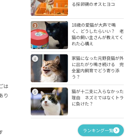
る採卵鶏のオスヒヨコ
18歳の愛猫が大声で鳴
3
く、どうしたらいい？ 老
猫の飼い主さんが教えてく
れた心構え
家猫になった元野良猫が外
4
に出たがり鳴き続ける 完
全室内飼育でどう寄り添
う？
ごは
猫が十二支に入らなかった
5
あり
理由 ネズミではなくトラ
に負けた？
ランキング一覧
す