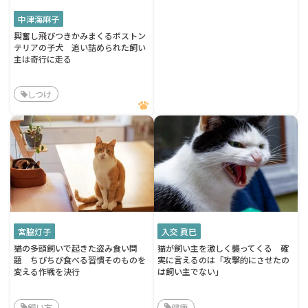
中津海麻子
興奮し飛びつきかみまくるボストン
テリアの子犬 追い詰められた飼い
主は奇行に走る
しつけ
宮脇灯子
入交 眞巳
猫の多頭飼いで起きた盗み食い問
猫が飼い主を激しく襲ってくる 確
題 ちびちび食べる習慣そのものを
実に言えるのは「攻撃的にさせたの
変える作戦を決行
は飼い主でない」
飼い方
健康