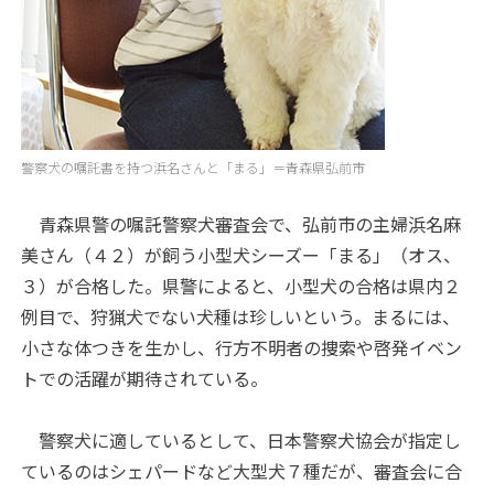
警察犬の嘱託書を持つ浜名さんと「まる」＝青森県弘前市
青森県警の嘱託警察犬審査会で、弘前市の主婦浜名麻
美さん（４２）が飼う小型犬シーズー「まる」（オス、
３）が合格した。県警によると、小型犬の合格は県内２
例目で、狩猟犬でない犬種は珍しいという。まるには、
小さな体つきを生かし、行方不明者の捜索や啓発イベン
トでの活躍が期待されている。
警察犬に適しているとして、日本警察犬協会が指定し
ているのはシェパードなど大型犬７種だが、審査会に合