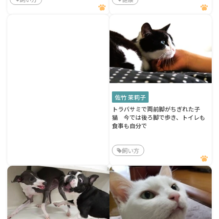
佐竹 茉莉子
トラバサミで両前脚がちぎれた子
猫 今では後ろ脚で歩き、トイレも
食事も自分で
飼い方