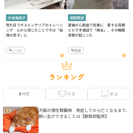
中津海麻子
保田明恵
荒れ狂うボストンテリアのトレーニ
愛猫が心筋症で危篤に 愛する母親
ング 心から信じたことで今は「自
とビデオ通話で「再会」、その瞬間
慢の息子」に
奇跡が起こった
しつけ
健康
ランキング
イヌ
ネコ
すべて
犬猫の慢性腎臓病 発症してから亡くなるまで、
1
飼い主ができることは【獣医師監修】