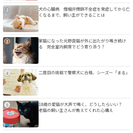
犬の心臓病 僧帽弁閉鎖不全症を発症してから亡
2
くなるまで、飼い主ができることは
家猫になった元野良猫が外に出たがり鳴き続け
3
る 完全室内飼育でどう寄り添う？
二度目の挑戦で警察犬に合格、シーズー「まる」
4
18歳の愛猫が大声で鳴く、どうしたらいい？
5
老猫の飼い主さんが教えてくれた心構え