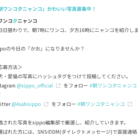
朝ワンコ夕ニャンコ」かわいい写真募集中！
ワンコ
夕
ニャンコ
日日替わりで、朝7時にワンコ、夕方16時にニャンコを紹介し
。
ippoの今日の「かお」になりませんか？
応募方法＞
犬・愛猫の写真にハッシュタグをつけて投稿してください。
stagram
@sippo_official
をフォロー
#朝ワンコ夕ニャンコ
itter
@Asahisippo
をフォロー
#朝ワンコ夕ニャンコ
稿された写真をsippo編集部で厳選し、紹介していきます。
選ばれた方には、SNSのDM(ダイレクトメッセージ)で直接連絡