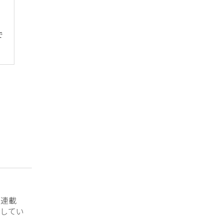
で
？連載
してい