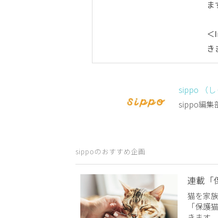
ま
＜I
き
sippo （
sippo
sippoのおすすめ企画
連載「
猫を家
「保護
きます。