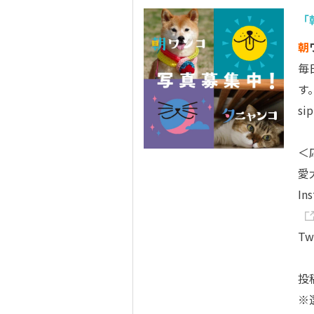
「
朝
毎
す
s
＜
愛
In
Tw
投
※