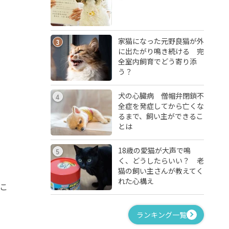
家猫になった元野良猫が外
3
に出たがり鳴き続ける 完
全室内飼育でどう寄り添
う？
犬の心臓病 僧帽弁閉鎖不
4
全症を発症してから亡くな
るまで、飼い主ができるこ
とは
18歳の愛猫が大声で鳴
5
く、どうしたらいい？ 老
猫の飼い主さんが教えてく
れた心構え
こ
ランキング一覧