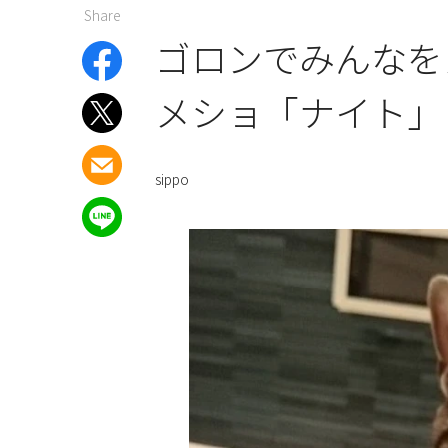
Share
ゴロンでみんなを
メショ「ナイト」
sippo