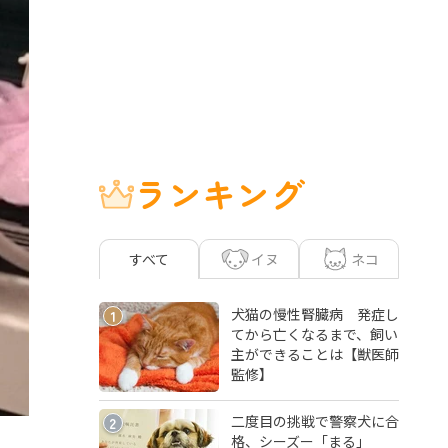
ランキング
イヌ
ネコ
すべて
犬猫の慢性腎臓病 発症し
1
てから亡くなるまで、飼い
主ができることは【獣医師
監修】
二度目の挑戦で警察犬に合
2
格、シーズー「まる」