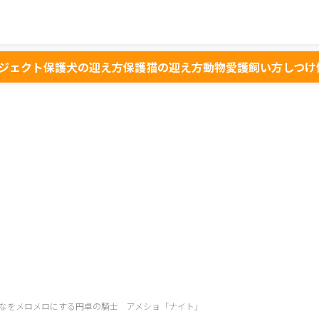
ジェクト
保護犬の迎え方
保護猫の迎え方
動物愛護
飼い方
しつけ
なをメロメロにする円卓の騎士 アメショ「ナイト」