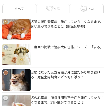
イヌ
ネコ
すべて
犬猫の慢性腎臓病 発症してから亡くなるまで、
1
飼い主ができることは【獣医師監修】
二度目の挑戦で警察犬に合格、シーズー「まる」
2
家猫になった元野良猫が外に出たがり鳴き続け
3
る 完全室内飼育でどう寄り添う？
犬の心臓病 僧帽弁閉鎖不全症を発症してから亡
4
くなるまで、飼い主ができることは