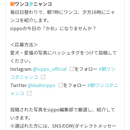
朝
ワンコ
夕
ニャンコ
毎日日替わりで、朝7時にワンコ、夕方16時にニャ
ンコを紹介します。
sippoの今日の「かお」になりませんか？
＜応募方法＞
愛犬・愛猫の写真にハッシュタグをつけて投稿して
ください。
Instagram
@sippo_official
をフォロー
#朝ワン
コ夕ニャンコ
Twitter
@Asahisippo
をフォロー
#朝ワンコ夕ニ
ャンコ
投稿された写真をsippo編集部で厳選し、紹介して
いきます。
※選ばれた方には、SNSのDM(ダイレクトメッセー