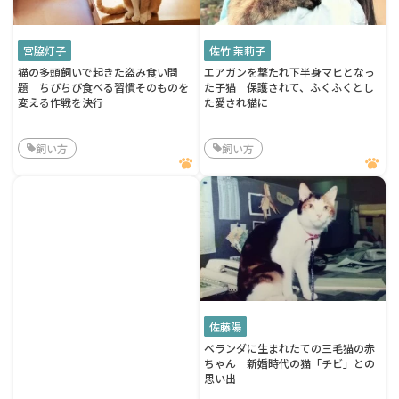
宮脇灯子
佐竹 茉莉子
猫の多頭飼いで起きた盗み食い問
エアガンを撃たれ下半身マヒとなっ
題 ちびちび食べる習慣そのものを
た子猫 保護されて、ふくふくとし
変える作戦を決行
た愛され猫に
飼い方
飼い方
佐藤陽
ベランダに生まれたての三毛猫の赤
ちゃん 新婚時代の猫「チビ」との
思い出