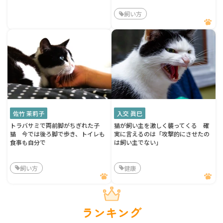
飼い方
佐竹 茉莉子
入交 眞巳
トラバサミで両前脚がちぎれた子
猫が飼い主を激しく襲ってくる 確
猫 今では後ろ脚で歩き、トイレも
実に言えるのは「攻撃的にさせたの
食事も自分で
は飼い主でない」
飼い方
健康
ランキング