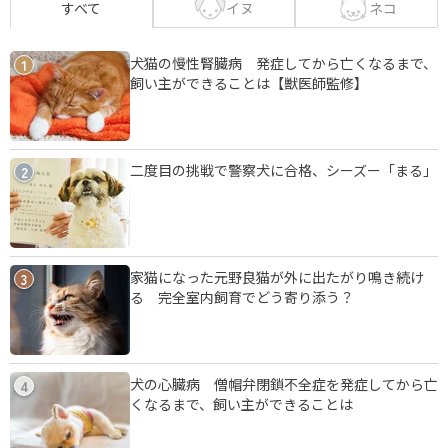
イヌ
ネコ
すべて
犬猫の慢性腎臓病 発症してから亡くなるまで、
1
飼い主ができることは【獣医師監修】
二度目の挑戦で警察犬に合格、シーズー「まる」
2
家猫になった元野良猫が外に出たがり鳴き続け
3
る 完全室内飼育でどう寄り添う？
犬の心臓病 僧帽弁閉鎖不全症を発症してから亡
4
くなるまで、飼い主ができることは