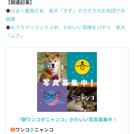
【関連記事】
◆
はぁ～最高だね 柴犬「すず」ホカホカのお布団でお
昼寝
◆
おうちでリラックス中、かわいい笑顔をパチリ 柴犬
「ムク」
「朝ワンコ夕ニャンコ」かわいい写真募集中！
朝
ワンコ
夕
ニャンコ