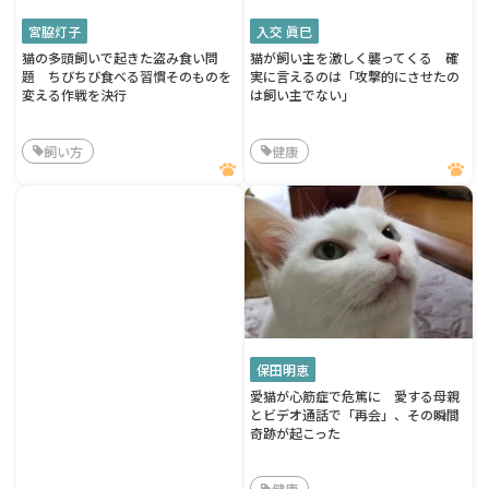
宮脇灯子
入交 眞巳
猫の多頭飼いで起きた盗み食い問
猫が飼い主を激しく襲ってくる 確
題 ちびちび食べる習慣そのものを
実に言えるのは「攻撃的にさせたの
変える作戦を決行
は飼い主でない」
飼い方
健康
保田明恵
愛猫が心筋症で危篤に 愛する母親
とビデオ通話で「再会」、その瞬間
奇跡が起こった
健康