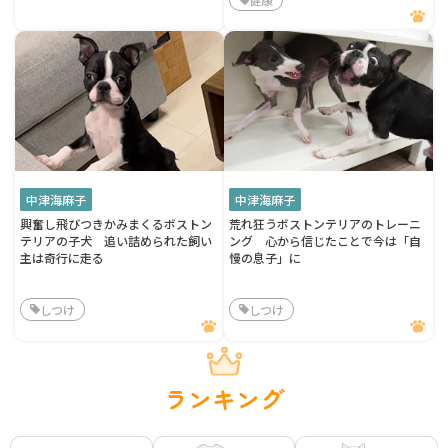
中津海麻子
中津海麻子
興奮し飛びつきかみまくるボストン
荒れ狂うボストンテリアのトレーニ
テリアの子犬 追い詰められた飼い
ング 心から信じたことで今は「自
主は奇行に走る
慢の息子」に
しつけ
しつけ
ランキング