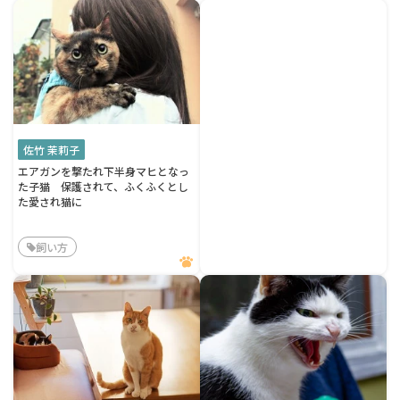
佐竹 茉莉子
エアガンを撃たれ下半身マヒとなっ
た子猫 保護されて、ふくふくとし
た愛され猫に
飼い方