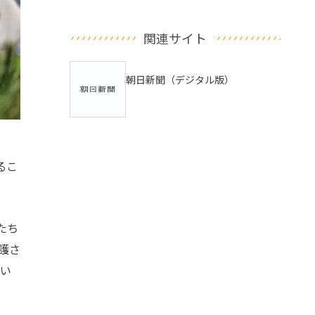
関連サイト
朝日新聞（デジタル版）
るこ
たち
護さ
てい