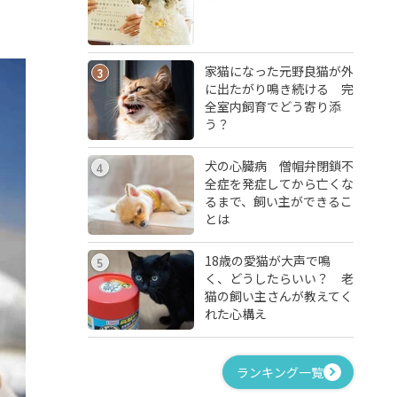
家猫になった元野良猫が外
3
に出たがり鳴き続ける 完
全室内飼育でどう寄り添
う？
犬の心臓病 僧帽弁閉鎖不
4
全症を発症してから亡くな
るまで、飼い主ができるこ
とは
18歳の愛猫が大声で鳴
5
く、どうしたらいい？ 老
猫の飼い主さんが教えてく
れた心構え
ランキング一覧