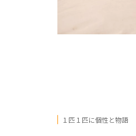
１匹１匹に個性と物語