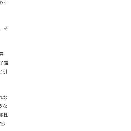
の幸
、そ
戻
子猫
と引
れな
うな
能性
た〉