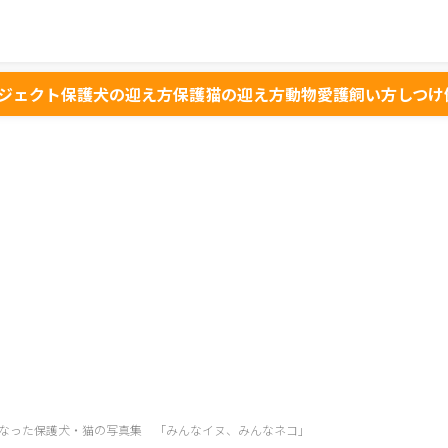
ジェクト
保護犬の迎え方
保護猫の迎え方
動物愛護
飼い方
しつけ
なった保護犬・猫の写真集 「みんなイヌ、みんなネコ」