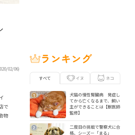
イ
ランキング
020/02/06
)
イヌ
ネコ
すべて
犬猫の慢性腎臓病 発症し
1
イ
てから亡くなるまで、飼い
店で
主ができることは【獣医師
監修】
動物
二度目の挑戦で警察犬に合
2
格、シーズー「まる」