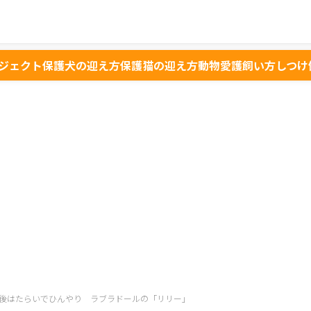
ジェクト
保護犬の迎え方
保護猫の迎え方
動物愛護
飼い方
しつけ
後はたらいでひんやり ラブラドールの「リリー」