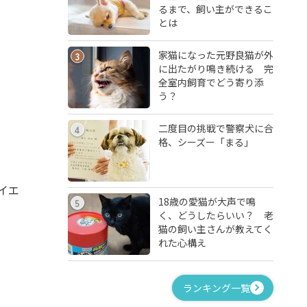
るまで、飼い主ができるこ
とは
家猫になった元野良猫が外
3
に出たがり鳴き続ける 完
全室内飼育でどう寄り添
う？
二度目の挑戦で警察犬に合
4
格、シーズー「まる」
イエ
18歳の愛猫が大声で鳴
5
く、どうしたらいい？ 老
猫の飼い主さんが教えてく
れた心構え
ランキング一覧