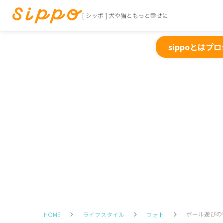
[ シッポ ] 犬や猫ともっと幸せに
sippoとは
プロ
ボール遊びの
HOME
ライフスタイル
フォト