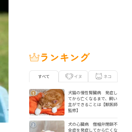
ランキング
イヌ
ネコ
すべて
犬猫の慢性腎臓病 発症し
1
てから亡くなるまで、飼い
主ができることは【獣医師
監修】
犬の心臓病 僧帽弁閉鎖不
2
全症を発症してから亡くな