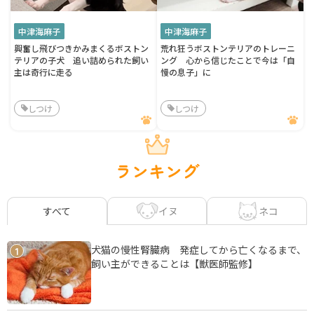
中津海麻子
中津海麻子
興奮し飛びつきかみまくるボストン
荒れ狂うボストンテリアのトレーニ
テリアの子犬 追い詰められた飼い
ング 心から信じたことで今は「自
主は奇行に走る
慢の息子」に
しつけ
しつけ
ランキング
イヌ
ネコ
すべて
犬猫の慢性腎臓病 発症してから亡くなるまで、
1
飼い主ができることは【獣医師監修】