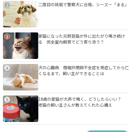
二度目の挑戦で警察犬に合格、シーズー「まる」
2
家猫になった元野良猫が外に出たがり鳴き続け
3
る 完全室内飼育でどう寄り添う？
犬の心臓病 僧帽弁閉鎖不全症を発症してから亡
4
くなるまで、飼い主ができることは
18歳の愛猫が大声で鳴く、どうしたらいい？
5
老猫の飼い主さんが教えてくれた心構え