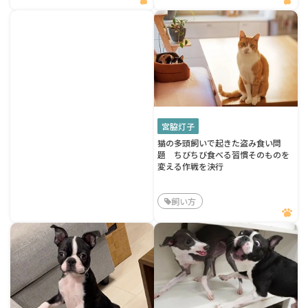
宮脇灯子
猫の多頭飼いで起きた盗み食い問
題 ちびちび食べる習慣そのものを
変える作戦を決行
飼い方