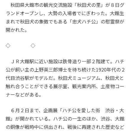
秋田県大館市の観光交流施設「秋田犬の里」が８日グ
ランドオープンし、大勢の入場者でにぎわった。大館生
まれで秋田犬の象徴でもある「忠犬ハチ公」の慰霊祭が
開かれた。
◇ ◇
ＪＲ大館駅に近い施設は鉄骨造り一部２階建て。ハチ
公が飼い主の上野英三郎博士を待ち続けた1920年代の２
代目渋谷駅がモデルだ。秋田犬ミュージアム、秋田犬と
触れ合うことができる展示室、観光案内所、土産物コー
ナーなどがある。
６月２日まで、企画展「ハチ公を愛した街 渋谷・大
館」が開かれている。ハチ公の一生のほか、渋谷、大館
の銅像が戦時中に供出され、戦後に再建された歴史など