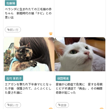
佐藤陽
ベランダに生まれたての三毛猫の赤
ちゃん 新婚時代の猫「チビ」との
思い出
飼い方
佐竹 茉莉子
保田明恵
エアガンを撃たれ下半身マヒとなっ
愛猫が心筋症で危篤に 愛する母親
た子猫 保護されて、ふくふくとし
とビデオ通話で「再会」、その瞬間
た愛され猫に
奇跡が起こった
飼い方
健康