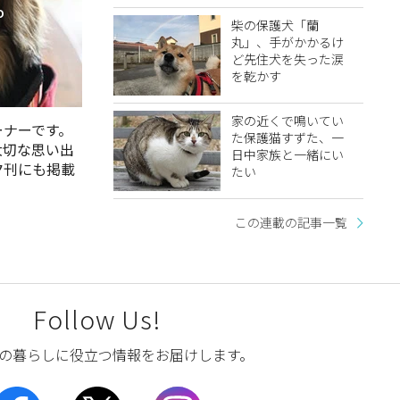
o
柴の保護犬「蘭
丸」、手がかかるけ
ど先住犬を失った涙
を乾かす
家の近くで鳴いてい
ーナーです。
た保護猫すずた、一
大切な思い出
日中家族と一緒にい
夕刊にも掲載
たい
この連載の記事一覧
Follow Us!
の暮らしに役立つ情報をお届けします。