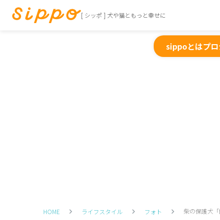
[ シッポ ] 犬や猫ともっと幸せに
sippoとは
プロ
柴の保護犬「
HOME
ライフスタイル
フォト