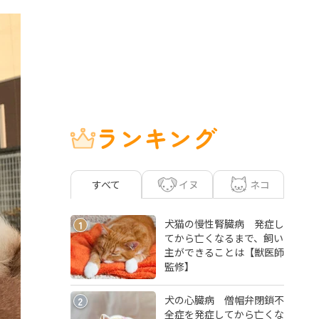
ランキング
イヌ
ネコ
すべて
犬猫の慢性腎臓病 発症し
1
てから亡くなるまで、飼い
主ができることは【獣医師
監修】
犬の心臓病 僧帽弁閉鎖不
2
全症を発症してから亡くな