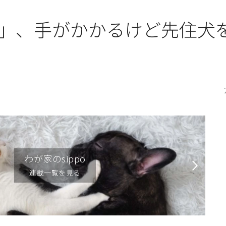
」、手がかかるけど先住犬
わが家のsippo
連載一覧を見る