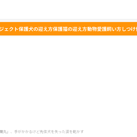
ジェクト
保護犬の迎え方
保護猫の迎え方
動物愛護
飼い方
しつけ
蘭丸」、手がかかるけど先住犬を失った涙を乾かす