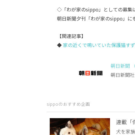
◇「わが家のsippo」としての募
朝日新聞夕刊「わが家のsippo」
【関連記事】
◆
家の近くで鳴いていた保護猫す
朝日新聞 
朝日新聞社
sippoのおすすめ企画
連載「
犬を家