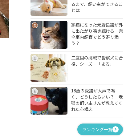
るまで、飼い主ができるこ
とは
家猫になった元野良猫が外
3
に出たがり鳴き続ける 完
全室内飼育でどう寄り添
う？
二度目の挑戦で警察犬に合
4
格、シーズー「まる」
18歳の愛猫が大声で鳴
5
く、どうしたらいい？ 老
猫の飼い主さんが教えてく
れた心構え
ランキング一覧