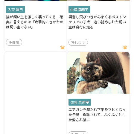
入交 眞巳
中津海麻子
猫が飼い主を激しく襲ってくる 確
興奮し飛びつきかみまくるボストン
実に言えるのは「攻撃的にさせたの
テリアの子犬 追い詰められた飼い
は飼い主でない」
主は奇行に走る
健康
しつけ
佐竹 茉莉子
エアガンを撃たれ下半身マヒとなっ
た子猫 保護されて、ふくふくとし
た愛され猫に