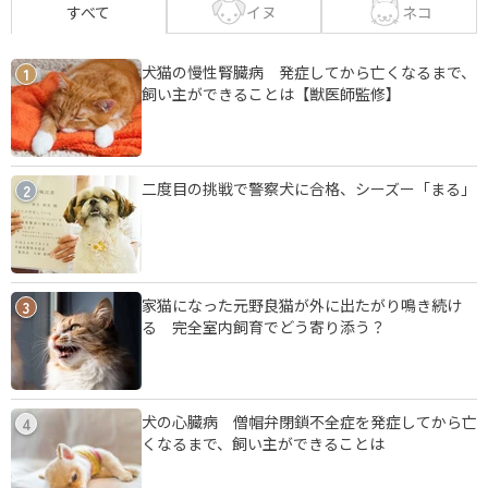
イヌ
ネコ
すべて
犬猫の慢性腎臓病 発症してから亡くなるまで、
1
飼い主ができることは【獣医師監修】
二度目の挑戦で警察犬に合格、シーズー「まる」
2
家猫になった元野良猫が外に出たがり鳴き続け
3
る 完全室内飼育でどう寄り添う？
犬の心臓病 僧帽弁閉鎖不全症を発症してから亡
4
くなるまで、飼い主ができることは