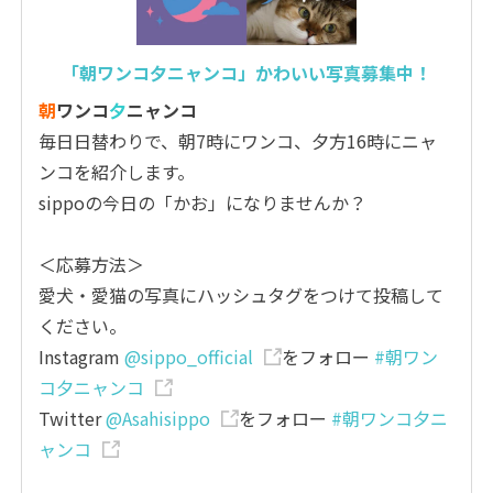
「朝ワンコ夕ニャンコ」かわいい写真募集中！
朝
ワンコ
夕
ニャンコ
毎日日替わりで、朝7時にワンコ、夕方16時にニャ
ンコを紹介します。
sippoの今日の「かお」になりませんか？
＜応募方法＞
愛犬・愛猫の写真にハッシュタグをつけて投稿して
ください。
Instagram
@sippo_official
をフォロー
#朝ワン
コ夕ニャンコ
Twitter
@Asahisippo
をフォロー
#朝ワンコ夕ニ
ャンコ