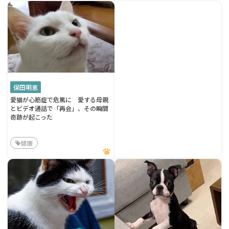
保田明恵
愛猫が心筋症で危篤に 愛する母親
とビデオ通話で「再会」、その瞬間
奇跡が起こった
健康