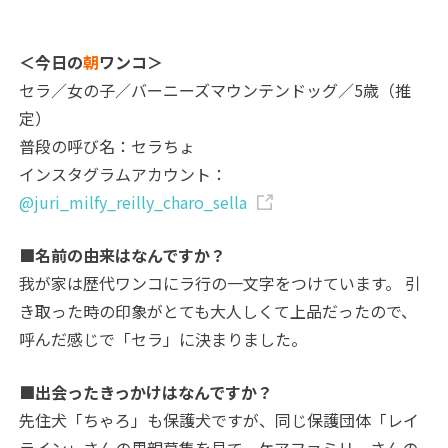
＜今日の
朝
ワンコ＞
セラ／女の子／バーニーズマウンテンドッグ／5歳（推
定）
普段の呼び名：セラちょ
インスタグラムアカウント：
@juri_milfy_reilly_charo_sella
■名前の由来はなんですか？
我が家は歴代ワンコにラ行の一文字をつけています。 引
き取った時の印象がとても大人しくて上品だったので、
呼んだ感じで「セラ」に決まりました。
■出会ったきっかけはなんですか？
先住犬「ちゃろ」も保護犬ですが、同じ保護団体「レイ