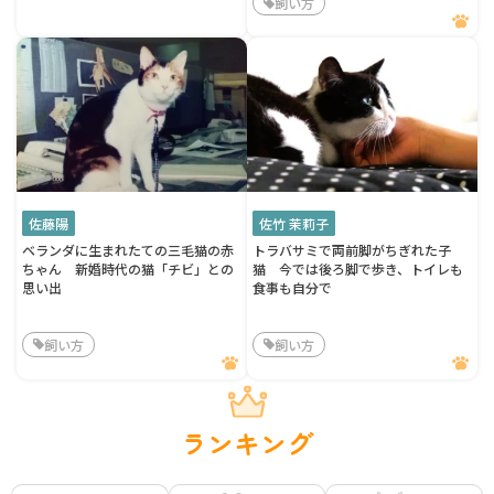
飼い方
佐藤陽
佐竹 茉莉子
ベランダに生まれたての三毛猫の赤
トラバサミで両前脚がちぎれた子
ちゃん 新婚時代の猫「チビ」との
猫 今では後ろ脚で歩き、トイレも
思い出
食事も自分で
飼い方
飼い方
ランキング