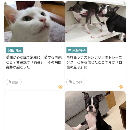
保田明恵
中津海麻子
愛猫が心筋症で危篤に 愛する母親
荒れ狂うボストンテリアのトレーニ
とビデオ通話で「再会」、その瞬間
ング 心から信じたことで今は「自
奇跡が起こった
慢の息子」に
健康
しつけ