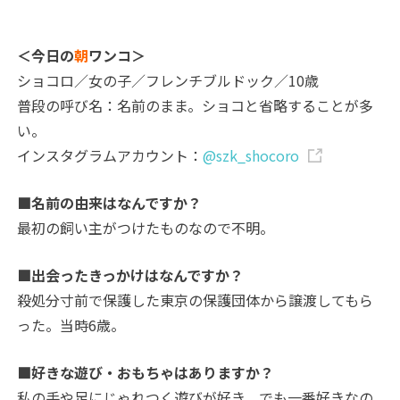
＜今日の
朝
ワンコ＞
ショコロ／女の子／フレンチブルドック／10歳
普段の呼び名：名前のまま。ショコと省略することが多
い。
インスタグラムアカウント：
@szk_shocoro
■名前の由来はなんですか？
最初の飼い主がつけたものなので不明。
■出会ったきっかけはなんですか？
殺処分寸前で保護した東京の保護団体から譲渡してもら
った。当時6歳。
■好きな遊び・おもちゃはありますか？
私の手や足にじゃれつく遊びが好き。でも一番好きなの