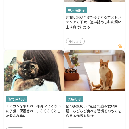
中津海麻子
興奮し飛びつきかみまくるボストン
テリアの子犬 追い詰められた飼い
主は奇行に走る
しつけ
佐竹 茉莉子
宮脇灯子
エアガンを撃たれ下半身マヒとなっ
猫の多頭飼いで起きた盗み食い問
た子猫 保護されて、ふくふくとし
題 ちびちび食べる習慣そのものを
た愛され猫に
変える作戦を決行