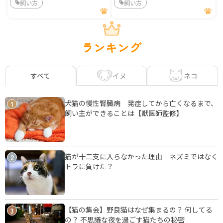
飼い方
飼い方
ランキング
イヌ
ネコ
すべて
犬猫の慢性腎臓病 発症してから亡くなるまで、
1
飼い主ができることは【獣医師監修】
猫が十二支に入らなかった理由 ネズミではなく
2
トラに負けた？
【猫の集会】野良猫はなぜ集まるの？ 何してる
3
の？ 不思議な夜を過ごす猫たちの秘密