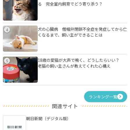
る 完全室内飼育でどう寄り添う？
犬の心臓病 僧帽弁閉鎖不全症を発症してから亡
4
くなるまで、飼い主ができることは
18歳の愛猫が大声で鳴く、どうしたらいい？
5
老猫の飼い主さんが教えてくれた心構え
ランキング一覧
関連サイト
朝日新聞（デジタル版）