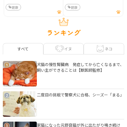
健康
健康
ランキング
イヌ
ネコ
すべて
犬猫の慢性腎臓病 発症してから亡くなるまで、
1
飼い主ができることは【獣医師監修】
二度目の挑戦で警察犬に合格、シーズー「まる」
2
家猫になった元野良猫が外に出たがり鳴き続け
3