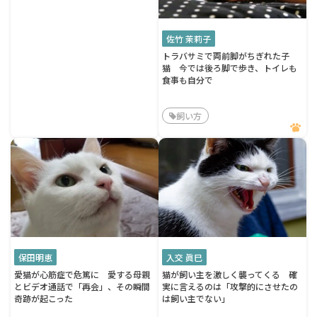
佐竹 茉莉子
トラバサミで両前脚がちぎれた子
猫 今では後ろ脚で歩き、トイレも
食事も自分で
飼い方
保田明恵
入交 眞巳
愛猫が心筋症で危篤に 愛する母親
猫が飼い主を激しく襲ってくる 確
とビデオ通話で「再会」、その瞬間
実に言えるのは「攻撃的にさせたの
奇跡が起こった
は飼い主でない」