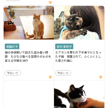
宮脇灯子
佐竹 茉莉子
猫の多頭飼いで起きた盗み食い問
エアガンを撃たれ下半身マヒとなっ
題 ちびちび食べる習慣そのものを
た子猫 保護されて、ふくふくとし
変える作戦を決行
た愛され猫に
飼い方
飼い方