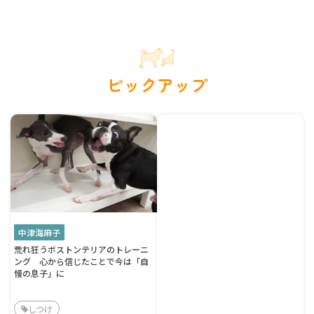
ピックアップ
中津海麻子
荒れ狂うボストンテリアのトレーニ
ング 心から信じたことで今は「自
慢の息子」に
しつけ