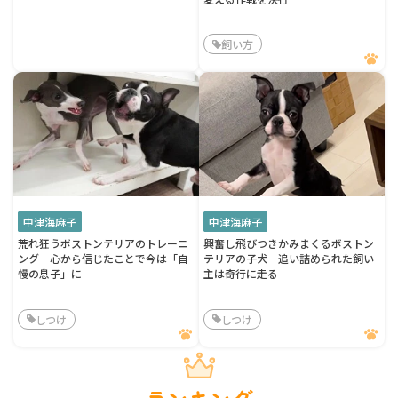
飼い方
中津海麻子
中津海麻子
荒れ狂うボストンテリアのトレーニ
興奮し飛びつきかみまくるボストン
ング 心から信じたことで今は「自
テリアの子犬 追い詰められた飼い
慢の息子」に
主は奇行に走る
しつけ
しつけ