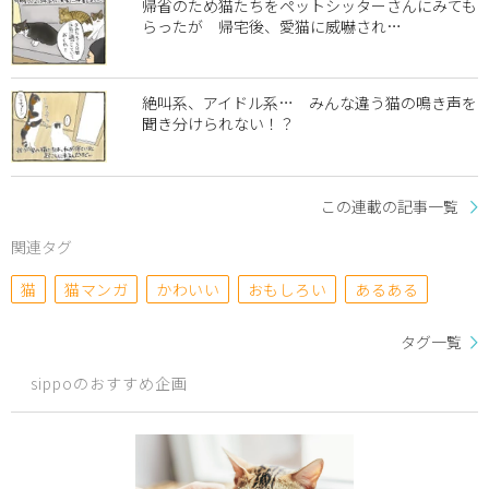
帰省のため猫たちをペットシッターさんにみても
らったが 帰宅後、愛猫に威嚇され…
絶叫系、アイドル系… みんな違う猫の鳴き声を
聞き分けられない！？
この連載の記事一覧
関連タグ
猫
猫マンガ
かわいい
おもしろい
あるある
タグ一覧
sippoのおすすめ企画