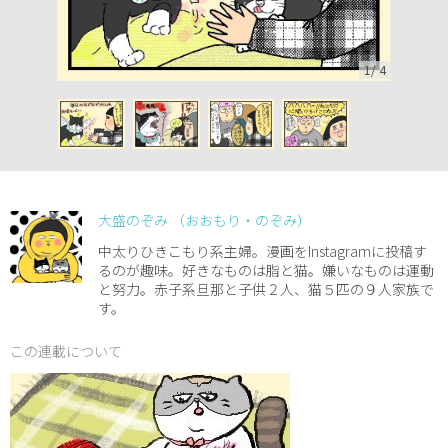
1
/
4
大盛のぞみ （おおもり・のぞみ）
中太りひきこもり系主婦。漫画をInstagramに投稿す
るのが趣味。好きなものは脂と猫。嫌いなものは運動
と努力。赤子系旦那と子供２人、猫５匹の９人家族で
す。
この連載について