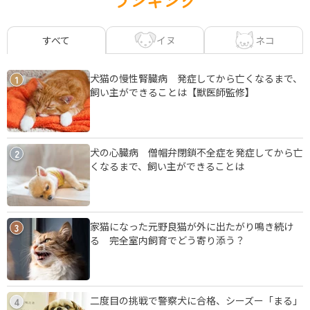
ランキング
イヌ
ネコ
すべて
犬猫の慢性腎臓病 発症してから亡くなるまで、
1
飼い主ができることは【獣医師監修】
犬の心臓病 僧帽弁閉鎖不全症を発症してから亡
2
くなるまで、飼い主ができることは
家猫になった元野良猫が外に出たがり鳴き続け
3
る 完全室内飼育でどう寄り添う？
二度目の挑戦で警察犬に合格、シーズー「まる」
4