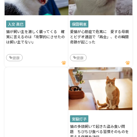
入交 眞巳
保田明恵
猫が飼い主を激しく襲ってくる 確
愛猫が心筋症で危篤に 愛する母親
実に言えるのは「攻撃的にさせたの
とビデオ通話で「再会」、その瞬間
は飼い主でない」
奇跡が起こった
健康
健康
宮脇灯子
猫の多頭飼いで起きた盗み食い問
題 ちびちび食べる習慣そのものを
変える作戦を決行