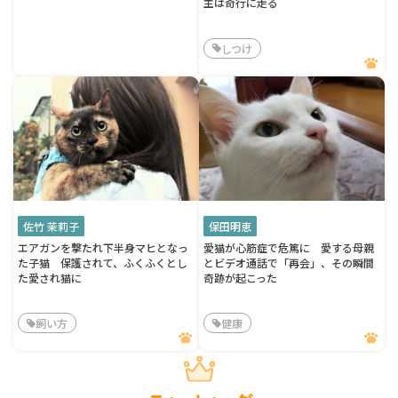
主は奇行に走る
しつけ
佐竹 茉莉子
保田明恵
エアガンを撃たれ下半身マヒとなっ
愛猫が心筋症で危篤に 愛する母親
た子猫 保護されて、ふくふくとし
とビデオ通話で「再会」、その瞬間
た愛され猫に
奇跡が起こった
飼い方
健康