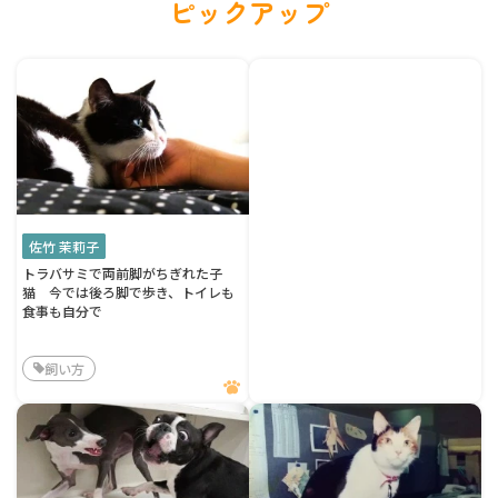
ピックアップ
佐竹 茉莉子
トラバサミで両前脚がちぎれた子
猫 今では後ろ脚で歩き、トイレも
食事も自分で
飼い方