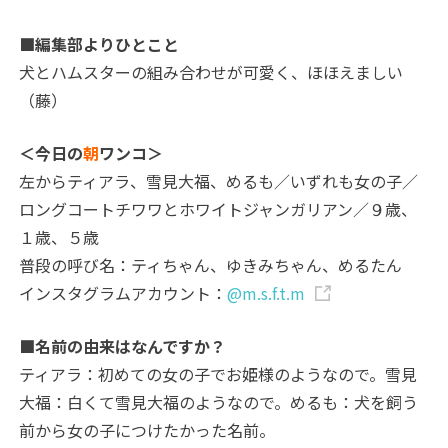
■編集部よりひとこと
犬とハムスターの組み合わせが可愛く、ほほえましい
（藤）
＜今日の
朝
ワンコ＞
左からティアラ、雪見大福、めるも／いずれも女の子／
ロングコートチワワとホワイトジャンガリアン／９歳、
１歳、５歳
普段の呼び名：ティちゃん、ゆきみちゃん、めるたん
インスタグラムアカウント：
@m.s.f.t.m
■名前の由来はなんですか？
ティアラ：初めての女の子でお姫様のようなので。
雪見
大福：白くて雪見大福のようなので。
めるも：犬を飼う
前から女の子につけたかった名前。