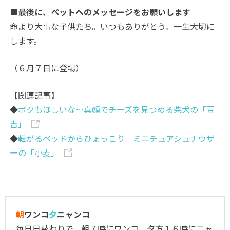
■最後に、ペットへのメッセージをお願いします
命より大事な子供たち。いつもありがとう。一生大切に
します。
（６月７日に登場）
【関連記事】
◆
ボクもほしいな…真顔でチーズを見つめる柴犬の「豆
吉」
◆
転がるベッドからひょっこり ミニチュアシュナウザ
ーの「小麦」
朝
ワンコ
夕
ニャンコ
毎日日替わりで、朝７時にワンコ、夕方１６時にニャ