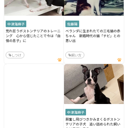
中津海麻子
佐藤陽
荒れ狂うボストンテリアのトレーニ
ベランダに生まれたての三毛猫の赤
ング 心から信じたことで今は「自
ちゃん 新婚時代の猫「チビ」との
慢の息子」に
思い出
しつけ
飼い方
中津海麻子
興奮し飛びつきかみまくるボストン
テリアの子犬 追い詰められた飼い