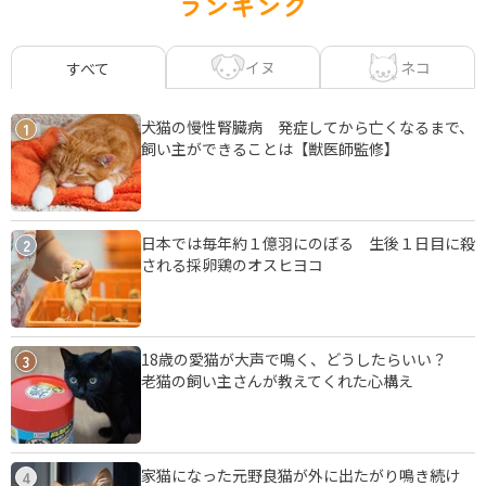
ランキング
イヌ
ネコ
すべて
犬猫の慢性腎臓病 発症してから亡くなるまで、
1
飼い主ができることは【獣医師監修】
日本では毎年約１億羽にのぼる 生後１日目に殺
2
される採卵鶏のオスヒヨコ
18歳の愛猫が大声で鳴く、どうしたらいい？
3
老猫の飼い主さんが教えてくれた心構え
家猫になった元野良猫が外に出たがり鳴き続け
4