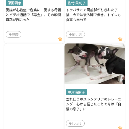
保田明恵
佐竹 茉莉子
愛猫が心筋症で危篤に 愛する母親
トラバサミで両前脚がちぎれた子
とビデオ通話で「再会」、その瞬間
猫 今では後ろ脚で歩き、トイレも
奇跡が起こった
食事も自分で
健康
飼い方
中津海麻子
荒れ狂うボストンテリアのトレーニ
ング 心から信じたことで今は「自
慢の息子」に
しつけ