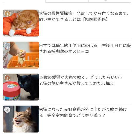
犬猫の慢性腎臓病 発症してから亡くなるまで、
1
飼い主ができることは【獣医師監修】
日本では毎年約１億羽にのぼる 生後１日目に殺
2
される採卵鶏のオスヒヨコ
18歳の愛猫が大声で鳴く、どうしたらいい？
3
老猫の飼い主さんが教えてくれた心構え
家猫になった元野良猫が外に出たがり鳴き続け
4
る 完全室内飼育でどう寄り添う？