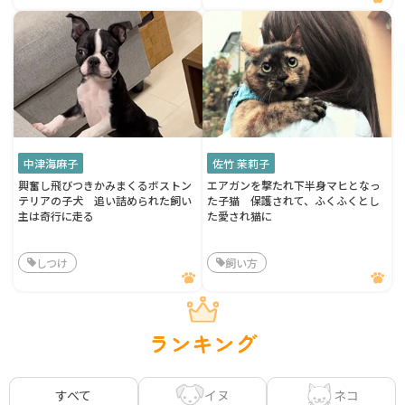
中津海麻子
佐竹 茉莉子
興奮し飛びつきかみまくるボストン
エアガンを撃たれ下半身マヒとなっ
テリアの子犬 追い詰められた飼い
た子猫 保護されて、ふくふくとし
主は奇行に走る
た愛され猫に
しつけ
飼い方
ランキング
イヌ
ネコ
すべて