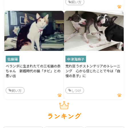
飼い方
佐藤陽
中津海麻子
ベランダに生まれたての三毛猫の赤
荒れ狂うボストンテリアのトレーニ
ちゃん 新婚時代の猫「チビ」との
ング 心から信じたことで今は「自
思い出
慢の息子」に
飼い方
しつけ
ランキング