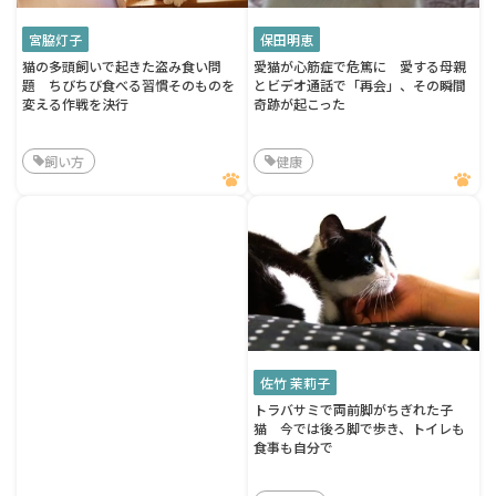
宮脇灯子
保田明恵
猫の多頭飼いで起きた盗み食い問
愛猫が心筋症で危篤に 愛する母親
題 ちびちび食べる習慣そのものを
とビデオ通話で「再会」、その瞬間
変える作戦を決行
奇跡が起こった
飼い方
健康
佐竹 茉莉子
トラバサミで両前脚がちぎれた子
猫 今では後ろ脚で歩き、トイレも
食事も自分で