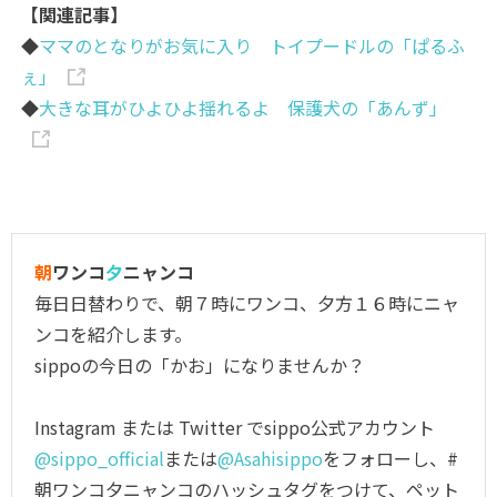
【関連記事】
◆
ママのとなりがお気に入り トイプードルの「ぱるふ
ぇ」
◆
大きな耳がひよひよ揺れるよ 保護犬の「あんず」
朝
ワンコ
夕
ニャンコ
毎日日替わりで、朝７時にワンコ、夕方１６時にニャ
ンコを紹介します。
sippoの今日の「かお」になりませんか？
Instagram または Twitter でsippo公式アカウント
@sippo_official
または
@Asahisippo
をフォローし、#
朝ワンコ夕ニャンコのハッシュタグをつけて、ペット