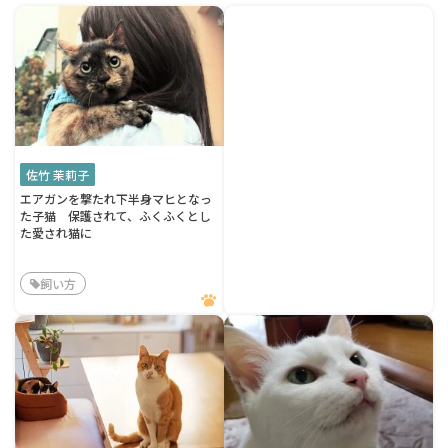
佐竹 茉莉子
エアガンを撃たれ下半身マヒとなっ
た子猫 保護されて、ふくふくとし
た愛され猫に
飼い方