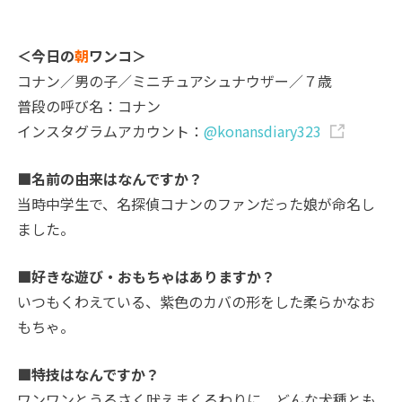
＜今日の
朝
ワンコ＞
コナン／男の子／ミニチュアシュナウザー／７歳
普段の呼び名：コナン
インスタグラムアカウント：
@konansdiary323
■名前の由来はなんですか？
当時中学生で、名探偵コナンのファンだった娘が命名し
ました。
■好きな遊び・おもちゃはありますか？
いつもくわえている、紫色のカバの形をした柔らかなお
もちゃ。
■特技はなんですか？
ワンワンとうるさく吠えまくるわりに、どんな犬種とも