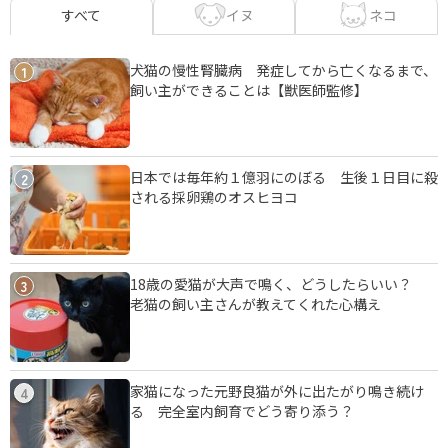
イヌ
ネコ
すべて
犬猫の慢性腎臓病 発症してから亡くなるまで、
1
飼い主ができることは【獣医師監修】
日本では毎年約１億羽にのぼる 生後１日目に殺
2
される採卵鶏のオスヒヨコ
18歳の愛猫が大声で鳴く、どうしたらいい？
3
老猫の飼い主さんが教えてくれた心構え
家猫になった元野良猫が外に出たがり鳴き続け
4
る 完全室内飼育でどう寄り添う？