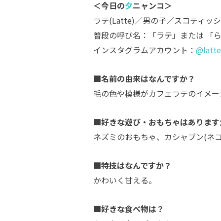
＜今日の
夕
ニャンコ＞
ラテ(Latte)／男の子／スコティ
普段の呼び名：「ラテ」または 「
インスタグラムアカウント：
@latt
■名前の由来はなんですか？
毛の色や模様がカフェラテのイメージ
■好きな遊び・おもちゃはあります
ネズミのおもちゃ、カシャブン(ネコ
■特技はなんですか？
かわいく甘える。
■好きな食べ物は？