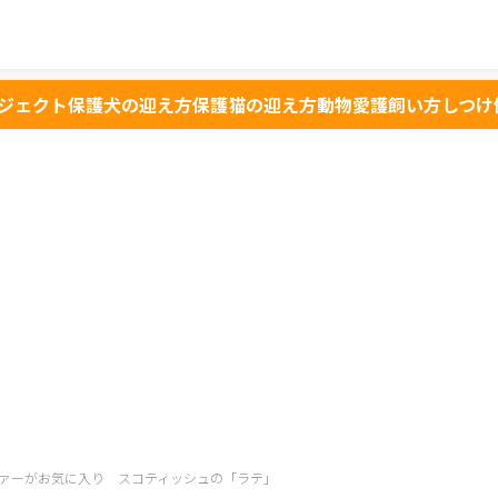
ジェクト
保護犬の迎え方
保護猫の迎え方
動物愛護
飼い方
しつけ
ァーがお気に入り スコティッシュの「ラテ」