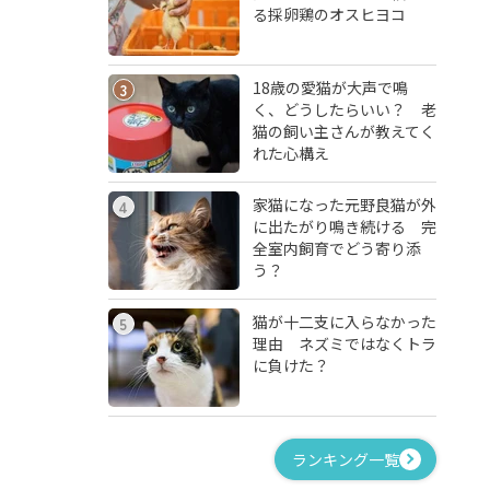
る採卵鶏のオスヒヨコ
18歳の愛猫が大声で鳴
3
く、どうしたらいい？ 老
猫の飼い主さんが教えてく
れた心構え
家猫になった元野良猫が外
4
に出たがり鳴き続ける 完
全室内飼育でどう寄り添
う？
猫が十二支に入らなかった
5
理由 ネズミではなくトラ
に負けた？
ランキング一覧