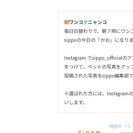
朝
ワンコ
夕
ニャンコ
毎日日替わりで、朝７時にワン
sippoの今日の「かお」になり
Instagram で
sippo_official
のア
をつけて、ペットの写真をアッ
投稿された写真をsippo編集
※選ばれた方には、Instagr
いします。
sippo （