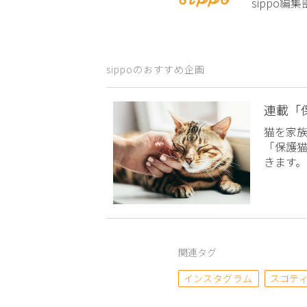
sippo
sippoのおすすめ企画
連載「
猫を家
「保護
きます。
関連タグ
インスタグラム
スコテ