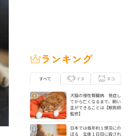
ランキング
イヌ
ネコ
すべて
犬猫の慢性腎臓病 発症し
1
てから亡くなるまで、飼い
主ができることは【獣医師
監修】
日本では毎年約１億羽にの
2
ぼる 生後１日目に殺され