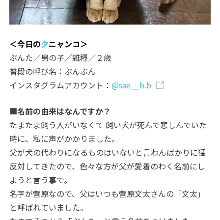
＜今日の
夕
ニャンコ＞
ぶんた／男の子／雑種／２歳
普段の呼び名：ぶんぶん
インスタグラムアカウント：
@sae__b.b
■名前の由来はなんですか？
たまたま飼う人がいなくて 飼い犬が死んで悲しんでいた
時に、私に声がかかりました。
父が犬の代わりになるものはいないと言わんばかりに猛
反対してきたので、色々な方が父が愛着のわく名前にし
ようと言う事で。
名字が菅原なので、父はいつも菅原文太さんの「文太」
と呼ばれていました。