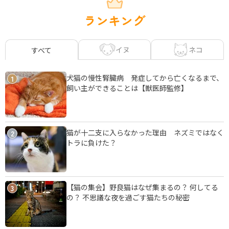
ランキング
イヌ
ネコ
すべて
犬猫の慢性腎臓病 発症してから亡くなるまで、
1
飼い主ができることは【獣医師監修】
猫が十二支に入らなかった理由 ネズミではなく
2
トラに負けた？
【猫の集会】野良猫はなぜ集まるの？ 何してる
3
の？ 不思議な夜を過ごす猫たちの秘密