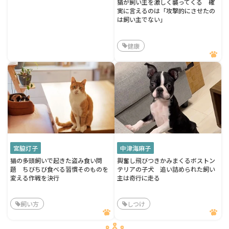
猫が飼い主を激しく襲ってくる 確
実に言えるのは「攻撃的にさせたの
は飼い主でない」
健康
宮脇灯子
中津海麻子
猫の多頭飼いで起きた盗み食い問
興奮し飛びつきかみまくるボストン
題 ちびちび食べる習慣そのものを
テリアの子犬 追い詰められた飼い
変える作戦を決行
主は奇行に走る
飼い方
しつけ