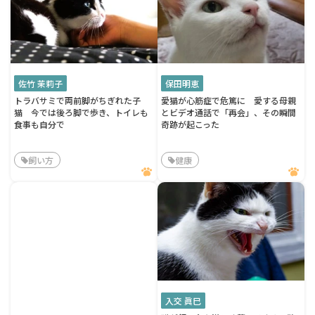
佐竹 茉莉子
保田明恵
トラバサミで両前脚がちぎれた子
愛猫が心筋症で危篤に 愛する母親
猫 今では後ろ脚で歩き、トイレも
とビデオ通話で「再会」、その瞬間
食事も自分で
奇跡が起こった
飼い方
健康
入交 眞巳