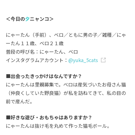
＜今日の
夕
ニャンコ＞
にゃーたん（手前）、ベロ／ともに男の子／雑種／にゃ
ーたん１１歳、ベロ２１歳
普段の呼び名：にゃーたん、ベロ
インスタグラムアカウント：
@yuka_5cats
■出会ったきっかけはなんですか？
にゃーたんは里親募集で。ベロは産気づいたお母さん猫
（仲良くしていた野良猫）が私を訪ねてきて、私の目の
前で産んだ。
■好きな遊び・おもちゃはありますか？
にゃーたんは抜け毛を丸めて作った猫毛ボール。