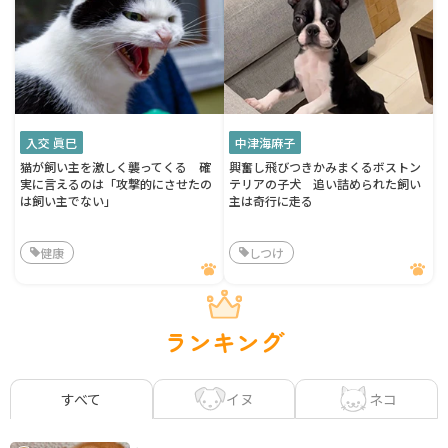
入交 眞巳
中津海麻子
猫が飼い主を激しく襲ってくる 確
興奮し飛びつきかみまくるボストン
実に言えるのは「攻撃的にさせたの
テリアの子犬 追い詰められた飼い
は飼い主でない」
主は奇行に走る
健康
しつけ
ランキング
イヌ
ネコ
すべて