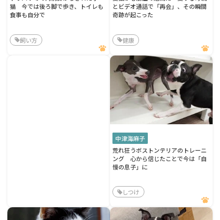
猫 今では後ろ脚で歩き、トイレも
とビデオ通話で「再会」、その瞬間
食事も自分で
奇跡が起こった
飼い方
健康
中津海麻子
荒れ狂うボストンテリアのトレーニ
ング 心から信じたことで今は「自
慢の息子」に
しつけ