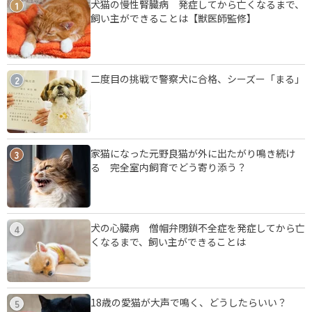
犬猫の慢性腎臓病 発症してから亡くなるまで、
1
飼い主ができることは【獣医師監修】
二度目の挑戦で警察犬に合格、シーズー「まる」
2
家猫になった元野良猫が外に出たがり鳴き続け
3
る 完全室内飼育でどう寄り添う？
犬の心臓病 僧帽弁閉鎖不全症を発症してから亡
4
くなるまで、飼い主ができることは
18歳の愛猫が大声で鳴く、どうしたらいい？
5