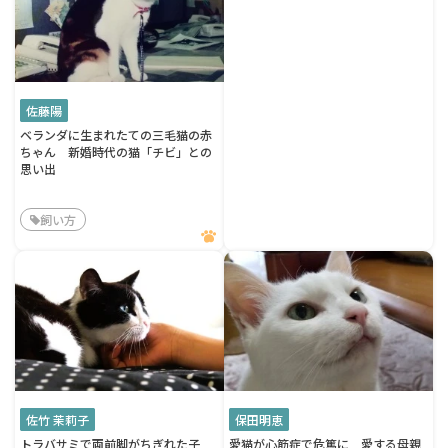
佐藤陽
ベランダに生まれたての三毛猫の赤
ちゃん 新婚時代の猫「チビ」との
思い出
飼い方
佐竹 茉莉子
保田明恵
トラバサミで両前脚がちぎれた子
愛猫が心筋症で危篤に 愛する母親