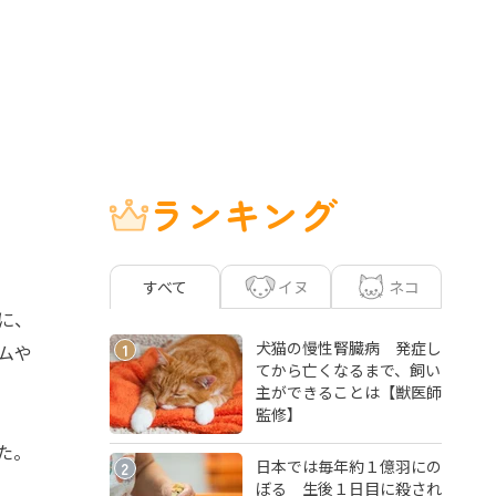
ランキング
イヌ
ネコ
すべて
に、
犬猫の慢性腎臓病 発症し
1
ムや
てから亡くなるまで、飼い
主ができることは【獣医師
監修】
た。
日本では毎年約１億羽にの
2
ぼる 生後１日目に殺され