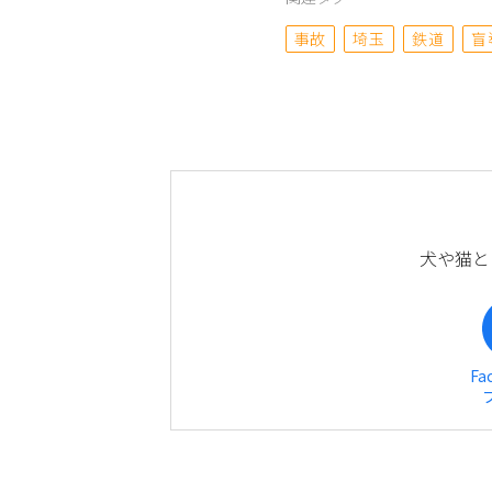
事故
埼玉
鉄道
盲
犬や猫と
Fa