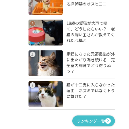
る採卵鶏のオスヒヨコ
18歳の愛猫が大声で鳴
3
く、どうしたらいい？ 老
猫の飼い主さんが教えてく
れた心構え
家猫になった元野良猫が外
4
に出たがり鳴き続ける 完
全室内飼育でどう寄り添
う？
猫が十二支に入らなかった
5
理由 ネズミではなくトラ
に負けた？
ランキング一覧