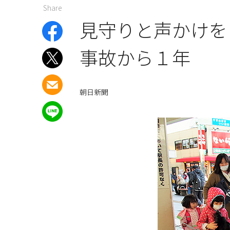
Share
見守りと声かけを
事故から１年
朝日新聞