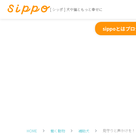
[ シッポ ] 犬や猫ともっと幸せに
sippoとは
プロ
見守りと声かけを！
HOME
働く動物
補助犬