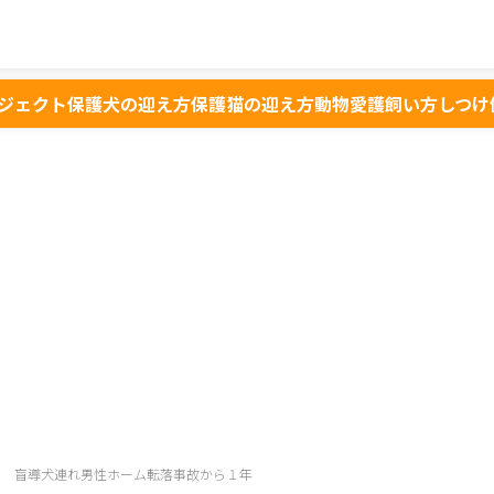
ジェクト
保護犬の迎え方
保護猫の迎え方
動物愛護
飼い方
しつけ
 盲導犬連れ男性ホーム転落事故から１年