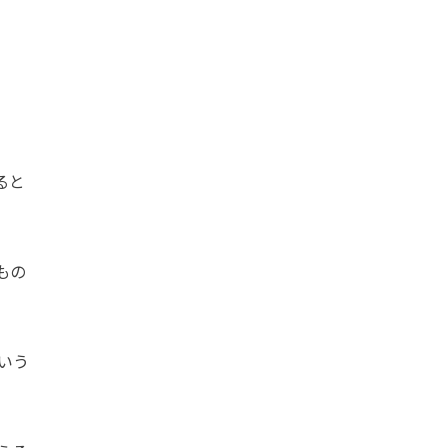
ると
もの
いう