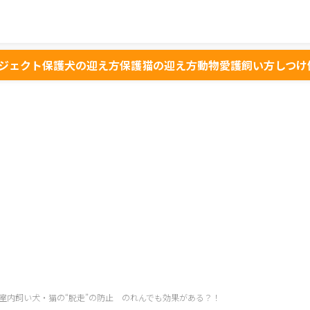
ジェクト
保護犬の迎え方
保護猫の迎え方
動物愛護
飼い方
しつけ
室内飼い犬・猫の“脱走”の防止 のれんでも効果がある？！