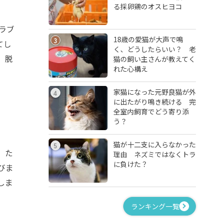
る採卵鶏のオスヒヨコ
ラブ
18歳の愛猫が大声で鳴
3
てし
く、どうしたらいい？ 老
。脱
猫の飼い主さんが教えてく
れた心構え
家猫になった元野良猫が外
4
に出たがり鳴き続ける 完
全室内飼育でどう寄り添
う？
猫が十二支に入らなかった
5
。た
理由 ネズミではなくトラ
に負けた？
びま
しま
ランキング一覧