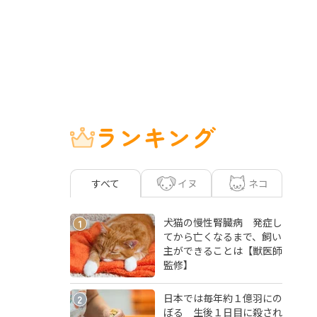
ランキング
イヌ
ネコ
すべて
犬猫の慢性腎臓病 発症し
1
てから亡くなるまで、飼い
主ができることは【獣医師
監修】
日本では毎年約１億羽にの
2
ぼる 生後１日目に殺され