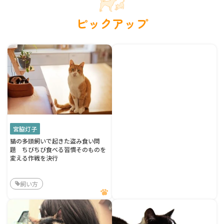
ピックアップ
宮脇灯子
猫の多頭飼いで起きた盗み食い問
題 ちびちび食べる習慣そのものを
変える作戦を決行
飼い方