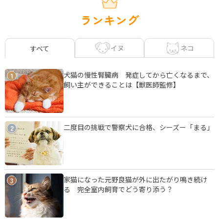
ランキング
イヌ
ネコ
すべて
犬猫の慢性腎臓病 発症してから亡くなるまで、
1
飼い主ができることは【獣医師監修】
二度目の挑戦で警察犬に合格、シーズー「まる」
2
家猫になった元野良猫が外に出たがり鳴き続け
3
る 完全室内飼育でどう寄り添う？