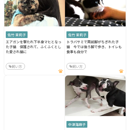
佐竹 茉莉子
佐竹 茉莉子
エアガンを撃たれ下半身マヒとなっ
トラバサミで両前脚がちぎれた子
た子猫 保護されて、ふくふくとし
猫 今では後ろ脚で歩き、トイレも
た愛され猫に
食事も自分で
飼い方
飼い方
中津海麻子