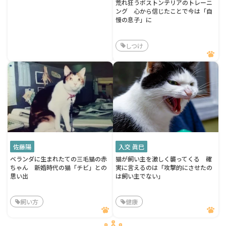
荒れ狂うボストンテリアのトレーニ
ング 心から信じたことで今は「自
慢の息子」に
しつけ
佐藤陽
入交 眞巳
ベランダに生まれたての三毛猫の赤
猫が飼い主を激しく襲ってくる 確
ちゃん 新婚時代の猫「チビ」との
実に言えるのは「攻撃的にさせたの
思い出
は飼い主でない」
飼い方
健康