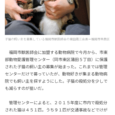
子猫の飼い主を募集している福岡市獣医師会の東田周三会長＝福岡市早良区
福岡市獣医師会に加盟する動物病院で今月から、市東
部動物愛護管理センター（同市東区蒲田５丁目）に保護
された子猫の飼い主の募集が始まった。これまでは管理
センターだけで募っていたが、動物好きが集まる動物病
院でも飼い主を探すようにした。子猫の殺処分を少しで
も減らすのが狙いだ。
管理センターによると、２０１５年度に市内で殺処分
された猫は４５１匹。うち９１匹が交通事故などでけが