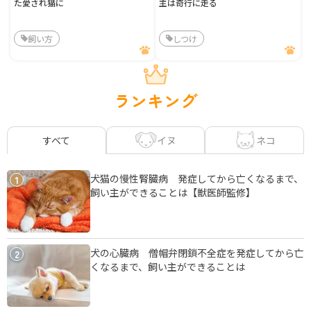
た愛され猫に
主は奇行に走る
飼い方
しつけ
ランキング
イヌ
ネコ
すべて
犬猫の慢性腎臓病 発症してから亡くなるまで、
1
飼い主ができることは【獣医師監修】
犬の心臓病 僧帽弁閉鎖不全症を発症してから亡
2
くなるまで、飼い主ができることは