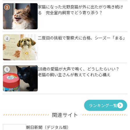
家猫になった元野良猫が外に出たがり鳴き続け
3
る 完全室内飼育でどう寄り添う？
二度目の挑戦で警察犬に合格、シーズー「まる」
4
18歳の愛猫が大声で鳴く、どうしたらいい？
5
老猫の飼い主さんが教えてくれた心構え
ランキング一覧
関連サイト
朝日新聞（デジタル版）