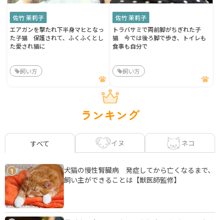
佐竹 茉莉子
佐竹 茉莉子
エアガンを撃たれ下半身マヒとなっ
トラバサミで両前脚がちぎれた子
た子猫 保護されて、ふくふくとし
猫 今では後ろ脚で歩き、トイレも
た愛され猫に
食事も自分で
飼い方
飼い方
ランキング
イヌ
ネコ
すべて
犬猫の慢性腎臓病 発症してから亡くなるまで、
1
飼い主ができることは【獣医師監修】