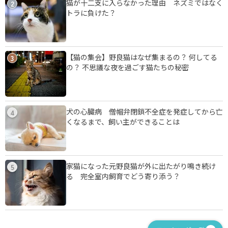
猫が十二支に入らなかった理由 ネズミではなく
2
トラに負けた？
【猫の集会】野良猫はなぜ集まるの？ 何してる
3
の？ 不思議な夜を過ごす猫たちの秘密
犬の心臓病 僧帽弁閉鎖不全症を発症してから亡
4
くなるまで、飼い主ができることは
家猫になった元野良猫が外に出たがり鳴き続け
5
る 完全室内飼育でどう寄り添う？