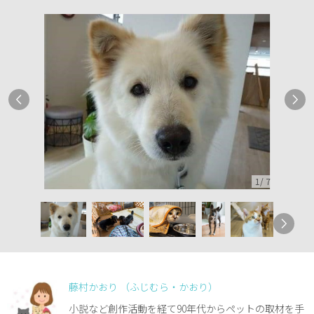
1
/
7
藤村かおり （ふじむら・かおり）
小説など創作活動を経て90年代からペットの取材を手