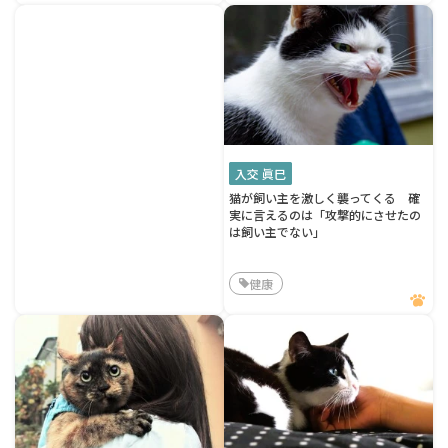
入交 眞巳
猫が飼い主を激しく襲ってくる 確
実に言えるのは「攻撃的にさせたの
は飼い主でない」
健康