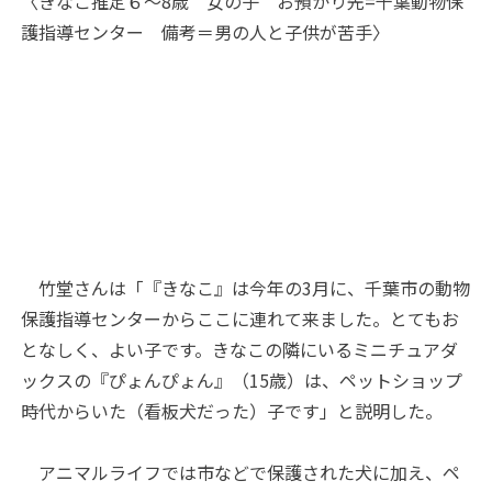
〈きなこ推定６～8歳 女の子 お預かり先=千葉動物保
護指導センター 備考＝男の人と子供が苦手〉
竹堂さんは「『きなこ』は今年の3月に、千葉市の動物
保護指導センターからここに連れて来ました。とてもお
となしく、よい子です。きなこの隣にいるミニチュアダ
ックスの『ぴょんぴょん』（15歳）は、ペットショップ
時代からいた（看板犬だった）子です」と説明した。
アニマルライフでは市などで保護された犬に加え、ペ