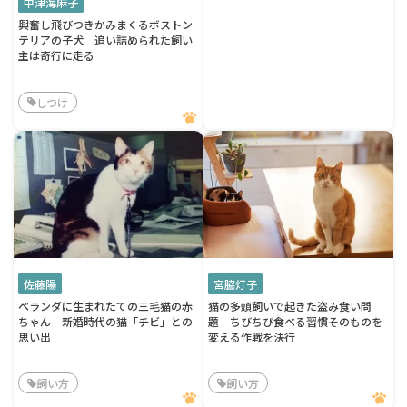
中津海麻子
興奮し飛びつきかみまくるボストン
テリアの子犬 追い詰められた飼い
主は奇行に走る
しつけ
佐藤陽
宮脇灯子
ベランダに生まれたての三毛猫の赤
猫の多頭飼いで起きた盗み食い問
ちゃん 新婚時代の猫「チビ」との
題 ちびちび食べる習慣そのものを
思い出
変える作戦を決行
飼い方
飼い方