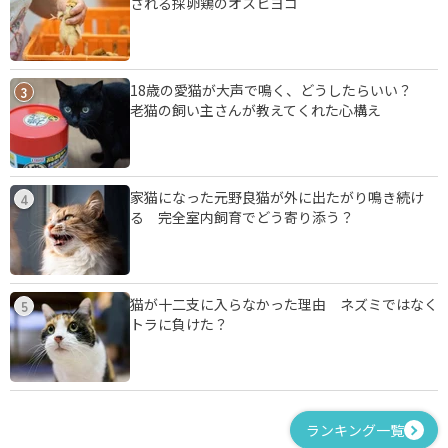
される採卵鶏のオスヒヨコ
18歳の愛猫が大声で鳴く、どうしたらいい？
3
老猫の飼い主さんが教えてくれた心構え
家猫になった元野良猫が外に出たがり鳴き続け
4
る 完全室内飼育でどう寄り添う？
猫が十二支に入らなかった理由 ネズミではなく
5
トラに負けた？
ランキング一覧