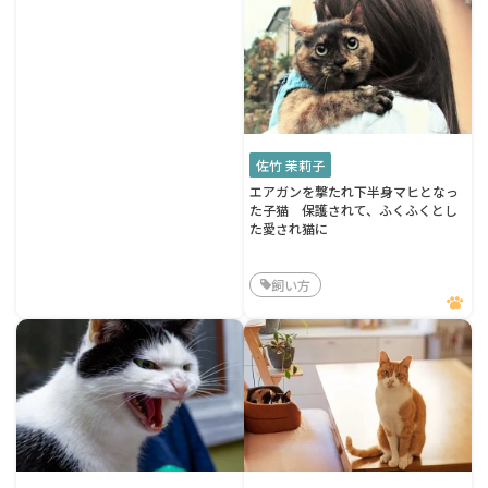
佐竹 茉莉子
エアガンを撃たれ下半身マヒとなっ
た子猫 保護されて、ふくふくとし
た愛され猫に
飼い方