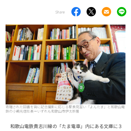
Share
寄贈された図書を背に記念撮影に応じる駅長見習い「よんたま」と和歌山電
鉄の小嶋光信社長＝いずれも和歌山市伊太祈曽
和歌山電鉄貴志川線の「たま電車」内にある文庫に３