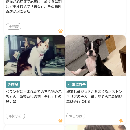
愛猫が心筋症で危篤に 愛する母親
とビデオ通話で「再会」、その瞬間
奇跡が起こった
健康
佐藤陽
中津海麻子
ベランダに生まれたての三毛猫の赤
興奮し飛びつきかみまくるボストン
ちゃん 新婚時代の猫「チビ」との
テリアの子犬 追い詰められた飼い
思い出
主は奇行に走る
飼い方
しつけ