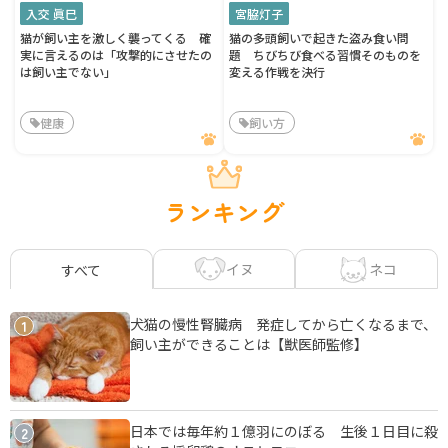
入交 眞巳
宮脇灯子
猫が飼い主を激しく襲ってくる 確
猫の多頭飼いで起きた盗み食い問
実に言えるのは「攻撃的にさせたの
題 ちびちび食べる習慣そのものを
は飼い主でない」
変える作戦を決行
健康
飼い方
ランキング
イヌ
ネコ
すべて
犬猫の慢性腎臓病 発症してから亡くなるまで、
1
飼い主ができることは【獣医師監修】
日本では毎年約１億羽にのぼる 生後１日目に殺
2