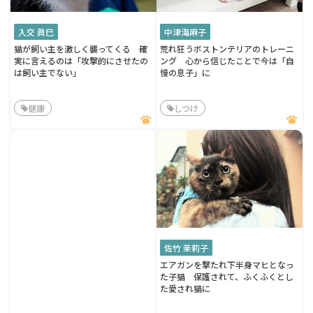
入交 眞巳
中津海麻子
猫が飼い主を激しく襲ってくる 確
荒れ狂うボストンテリアのトレーニ
実に言えるのは「攻撃的にさせたの
ング 心から信じたことで今は「自
は飼い主でない」
慢の息子」に
健康
しつけ
佐竹 茉莉子
エアガンを撃たれ下半身マヒとなっ
た子猫 保護されて、ふくふくとし
た愛され猫に