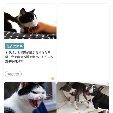
佐竹 茉莉子
トラバサミで両前脚がちぎれた子
猫 今では後ろ脚で歩き、トイレも
食事も自分で
飼い方