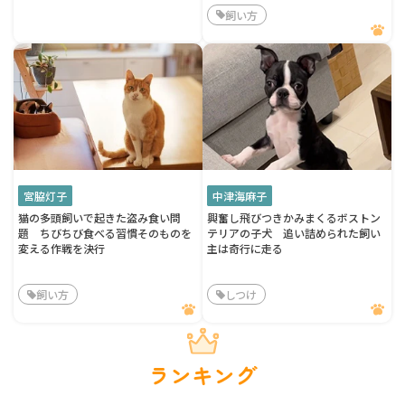
飼い方
宮脇灯子
中津海麻子
猫の多頭飼いで起きた盗み食い問
興奮し飛びつきかみまくるボストン
題 ちびちび食べる習慣そのものを
テリアの子犬 追い詰められた飼い
変える作戦を決行
主は奇行に走る
飼い方
しつけ
ランキング