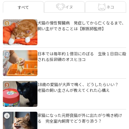
イヌ
ネコ
すべて
犬猫の慢性腎臓病 発症してから亡くなるまで、
1
飼い主ができることは【獣医師監修】
日本では毎年約１億羽にのぼる 生後１日目に殺
2
される採卵鶏のオスヒヨコ
18歳の愛猫が大声で鳴く、どうしたらいい？
3
老猫の飼い主さんが教えてくれた心構え
家猫になった元野良猫が外に出たがり鳴き続け
4
る 完全室内飼育でどう寄り添う？